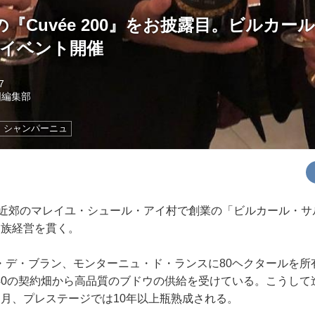
定の『Cuvée 200』をお披露目。ビルカ
念イベント開催
7
国編集部
シャンパーニュ
ネ近郊のマレイユ・シュール・アイ村で創業の「ビルカール・サ
家族経営を貫く。
デ・ブラン、モンターニュ・ド・ランスに80ヘクタールを所有
40の契約畑から高品質のブドウの供給を受けている。こうして
カ月、プレステージでは10年以上瓶熟成される。