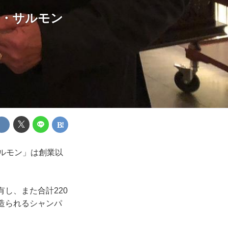
ール・サルモン
ルモン」は創業以
し、また合計220
造られるシャンパ