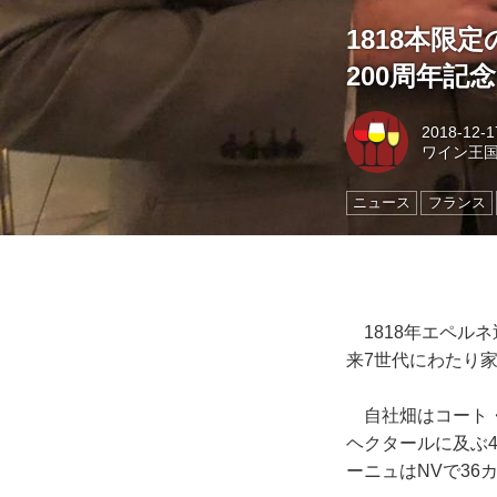
1818本限
200周年記
2018-12-1
ワイン王
ニュース
フランス
1818年エペル
来7世代にわたり
自社畑はコート・
ヘクタールに及ぶ
ーニュはNVで36