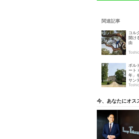
関連記事
コル
開け
由
Tosh
ボルド
ート
年」
サン
Tosh
今、あなたにオス