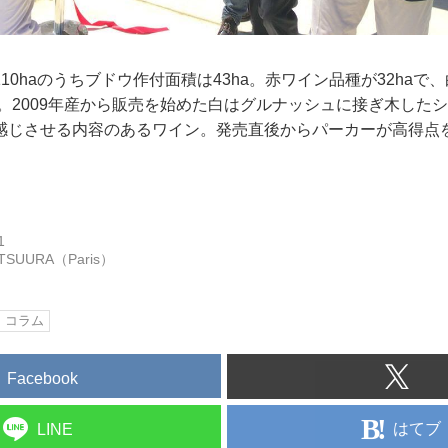
0haのうちブドウ作付面積は43ha。赤ワイン品種が32haで
a。2009年産から販売を始めた白はグルナッシュに接ぎ木した
感じさせる内容のあるワイン。発売直後からパーカーが高得点
1
ATSUURA（Paris）
コラム
Facebook
はてブ
LINE