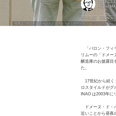
2018-12-1
Toshio M
ニュース
フランス
写真は（左から）ジャン＝ピエール・ド・ボーマルシェ、ジュリアン・
「バロン・フィリ
リムーの「ドメー
醸造庫のお披露目
た。
17世紀から続く
ロスタイルドがグ
INAO は200
ドメーヌ・ド・バ
近いことから昼夜