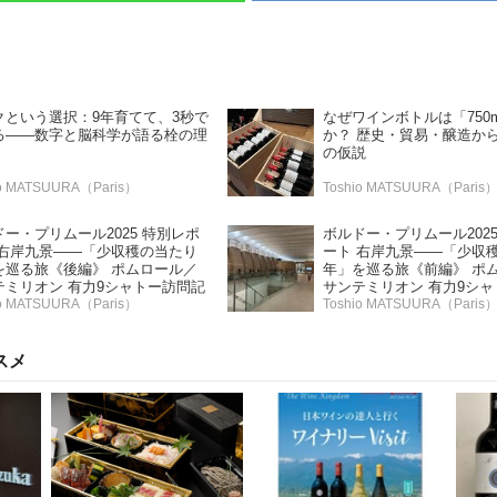
クという選択：9年育てて、3秒で
なぜワインボトルは「750
る——数字と脳科学が語る栓の理
か？ 歴史・貿易・醸造か
の仮説
io MATSUURA（Paris）
Toshio MATSUURA（Paris
ー・プリムール2025 特別レポ
ボルドー・プリムール202
 右岸九景――「少収穫の当たり
ート 右岸九景――「少収
を巡る旅《後編》 ポムロール／
年」を巡る旅《前編》 ポ
テミリオン 有力9シャトー訪問記
サンテミリオン 有力9シ
io MATSUURA（Paris）
Toshio MATSUURA（Paris
スメ