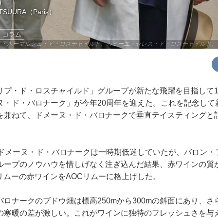
1
ATSUURA（Paris）
コラム
ド・ボーマルシェ・ド・ロスチャイルド、カミーユ・セレス・ド・ロスチャイルド、
プ・ド・ロスチャイルド」グループが新たな飛躍を目指して19
ヌ・ド・バロナーク」が今年20周年を迎えた。これを記念して
を兼ねて、ドメーヌ・ド・バロナークで垂直テイスティングと
ドメーヌ・ド・バロナークは一時期低迷していたが、バロン・
ループのノウハウを惜しげなく注ぎ込んだ結果、赤ワインの質
3年にリムーの赤ワインをAOCリムーに格上げした。
ロナークのブドウ畑は標高250mから300mの斜面にあり、さ
の寒暖の差が激しい。これがワインに独特のフレッシュさを与