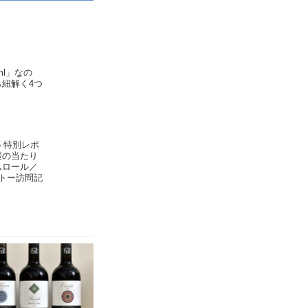
ml」なの
ら紐解く4つ
）
5 特別レポ
穫の当たり
ムロール／
ャトー訪問記
）