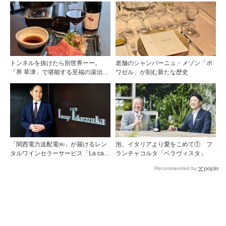
トンネルを抜けたら別世界ーー。
老舗のシャンパーニュ・メゾン「ボ
「界 草津」で堪能する至福の湯治と
ワゼル」が刻む新たな歴史
上州美食
「関西電力送配電㈱」が届けるレン
泡、イタリアより愛をこめて① フ
タルワインセラーサービス「La cave
ランチャコルタ「ベラヴィスタ」
Takarazuka」を三ツ星レストランシ
Recommended by
ェフソムリエの塚元 晃氏が初訪問！