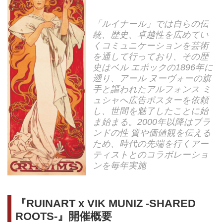
「ルイナール」では自らの伝
統、歴史、卓越性を広めてい
くコミュニケーションを芸術
を通して行っており、その歴
史はベル エポックの1896年に
遡り、アール ヌーヴォーの旗
手と謳われたアルフォンス ミ
ュシャへ広告ポスターを依頼
し、世間を魅了したことに始
ま始まる。2000年以降はブラ
ンドの性 質や価値観を伝える
ため、時代の先端を行くアー
ティストとのコラボレーショ
ンを毎年実施
『RUINART x VIK MUNIZ -SHARED
ROOTS-』開催概要