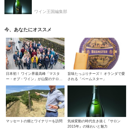
ワイン王国編集部
今、あなたにオススメ
日本初！ ワイン界最高峰「マスタ
旨味たっぷりチーズ！ オランダで愛
ー・オブ・ワイン」が山梨のテロワ
される「ベームスター」
ールを視察
マッセートの畑とワイナリーを訪問
気候変動の時代生き抜く『サロン
2015年』の味わいと魅力