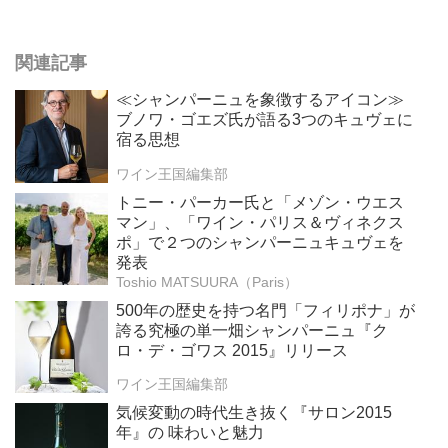
関連記事
≪シャンパーニュを象徴するアイコン≫
ブノワ・ゴエズ氏が語る3つのキュヴェに
宿る思想
ワイン王国編集部
トニー・パーカー氏と「メゾン・ウエス
マン」、「ワイン・パリス＆ヴィネクス
ポ」で２つのシャンパーニュキュヴェを
発表
Toshio MATSUURA（Paris）
500年の歴史を持つ名門「フィリポナ」が
誇る究極の単一畑シャンパーニュ『ク
ロ・デ・ゴワス 2015』リリース
ワイン王国編集部
気候変動の時代生き抜く『サロン2015
年』の 味わいと魅力