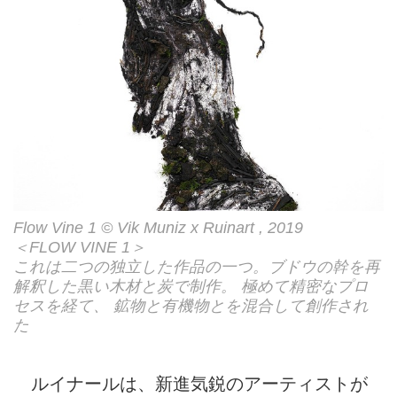
Flow Vine 1 © Vik Muniz x Ruinart , 2019
＜FLOW VINE 1＞
これは二つの独立した作品の一つ。ブドウの幹を再
解釈した黒い木材と炭で制作。 極めて精密なプロ
セスを経て、 鉱物と有機物とを混合して創作され
た
ルイナールは、新進気鋭のアーティストが