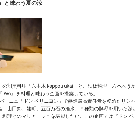
5』と味わう夏の涼
の割烹料理「六本木 kappou ukai」と、鉄板料理「六本木
『IWA』を料理と味わう企画を提案している。
ャンパーニュ「ドン ペリニヨン」で醸造最高責任者を務めたリシ
酒。山田錦、雄町、五百万石の酒米、５種類の酵母を用いた深
料理とのマリアージュを堪能したい。この企画では『ドン ペリニ