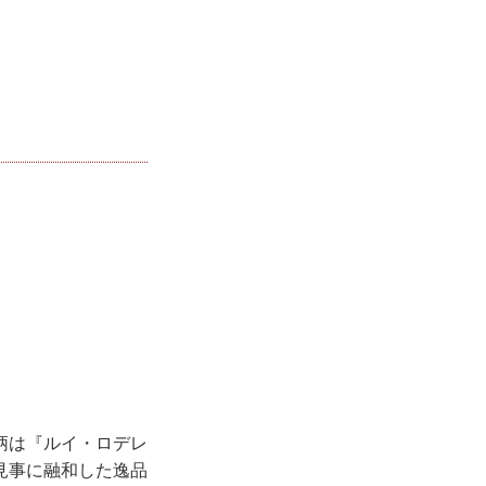
柄は『ルイ・ロデレ
見事に融和した逸品