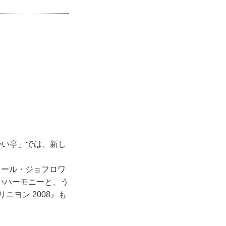
うかい亭」では、新し
ャール・ジョフロワ
いハーモニーと、う
ヨン 2008』も