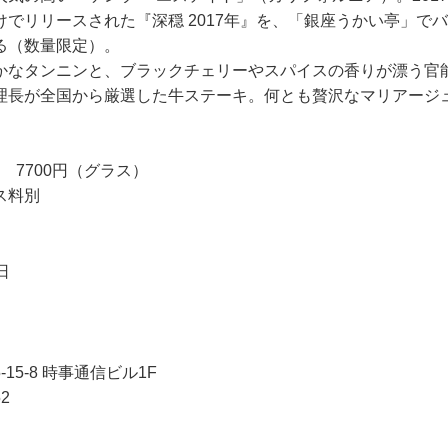
けでリリースされた『深穏 2017年』を、「銀座うかい亭」で
る（数量限定）。
なタンニンと、ブラックチェリーやスパイスの香りが漂う官
理長が全国から厳選した牛ステーキ。何とも贅沢なマリアージ
』 7700円（グラス）
ス料別
日
15-8 時事通信ビル1F
52