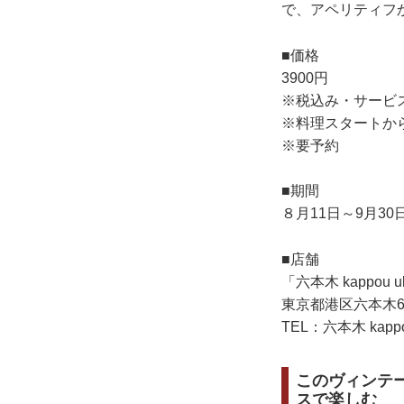
で、アペリティフ
■価格
3900円
※税込み・サービ
※料理スタートから
※要予約
■期間
８月11日～9月30
■店舗
「六本木 kappou
東京都港区六本木6-
TEL：六本木 kappo
このヴィンテー
スで楽しむ