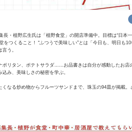
』編集長・植野広生氏は「植野食堂」の開店準備中。目標は“日本
堂をつくること！ “ふつうで美味しい”とは「今日も、明日も1
は言う。
ナポリタン、ポテトサラダ……お品書きは自分が感動したお店
み込み、美味しさの秘密を学ぶ。
たくなる炒め物からフルーツサンドまで、珠玉の94皿が掲載。