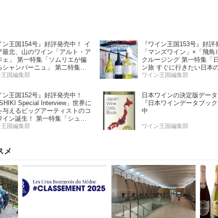
イン王国154号』好評発売中！ イ
『ワイン王国153号』好評
ア最北、山のワイン「アルト・ア
「マンズワイン」×「飛鳥
ジェ」 第一特集「ソムリエが偏
クルージング 第一特集「
るシャンパーニュ」 第二特集
ン旅 すぐに行きたい日本
の夏の主役！ ナチュラルなロゼ
ン王国編集部
ー」 第二特集「Bordeaux P
ワイン王国編集部
ン」
Report2025」
イン王国152号』好評発売中！
日本ワインの決定版データ
HIKI Special Interview」世界に
『日本ワインデータブック
を与えるビッグアーティストのコ
中
ワイン誕生！ 第一特集「シュワ
 と学ぶスパークリングワイン」
ン王国編集部
ワイン王国編集部
特集「カリフォルニア“軽旨”が美
い」
スメ