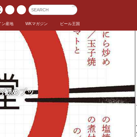
イン産地
WKマガジン
ビール王国
 お勧めブッ