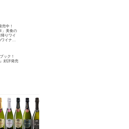
発売中！
Ⅲ」美食の
日帰りワイ
のワイナリ
rimeur
ブック！
』好評発売