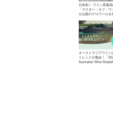
日本初！ ワイン界最高
「マスター・オブ・ワ
が山梨のテロワールを
オーストラリアワイン
トレンドが集結！「202
Australian Wine Roads
Japan」9月に全国4都
催