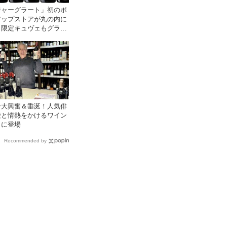
ジャーグラート」初のポ
アップストアが丸の内に
！限定キュヴェもグラス
める3日間
ン大興奮＆垂涎！人気俳
愛と情熱をかけるワイン
もに登場
Recommended by