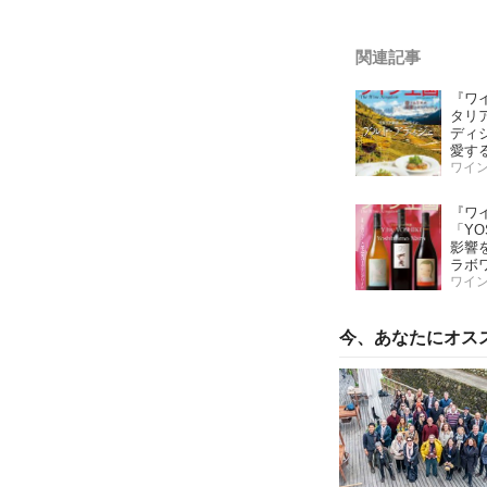
関連記事
『ワ
タリ
ディ
愛す
「こ
ワイ
ワイ
『ワ
「YOS
影響
ラボ
ッ！
ワイ
第二
味し
今、あなたにオス