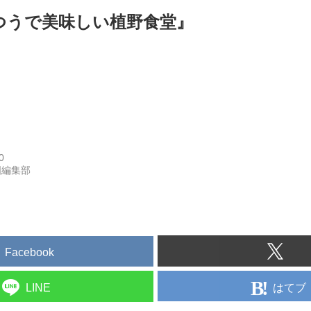
つうで美味しい植野食堂』
0
国編集部
Facebook
はてブ
LINE