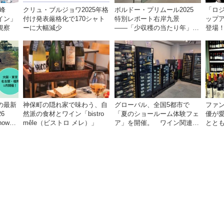
峰
クリュ・ブルジョワ2025年格
ボルドー・プリムール2025
「ロ
イン」
付け発表厳格化で170シャト
特別レポート右岸九景
ップ
視察
ーに大幅減少
――「少収穫の当たり年」を
登場
巡る旅 前編ポムロール／サ
で楽し
ンテミリオン 有力9シャトー
訪問記
の最新
神保町の隠れ家で味わう、自
グローバル、全国5都市で
ファ
6
然派の食材とワイン「bistro
「夏のショールーム体験フェ
優が
how
mêle（ビストロ メレ）」
ア」を開催。 ワイン関連機
とと
市で開
器を実機で比較・体験！！