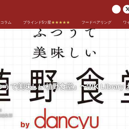
コラム
ブラインド5ツ星
★★★★★
フードペアリング
ワ
うで美味しい植野食堂』〜WK Library
0
国編集部