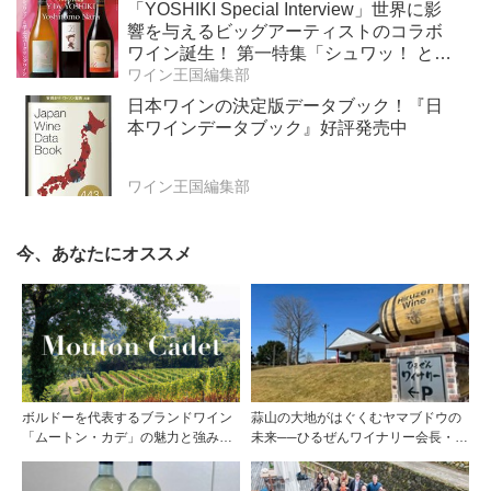
「YOSHIKI Special Interview」世界に影
響を与えるビッグアーティストのコラボ
ワイン誕生！ 第一特集「シュワッ！ と学
ぶスパークリングワイン」 第二特集「カ
ワイン王国編集部
リフォルニア“軽旨”が美味しい」
日本ワインの決定版データブック！『日
本ワインデータブック』好評発売中
ワイン王国編集部
今、あなたにオススメ
ボルドーを代表するブランドワイン
蒜山の大地がはぐくむヤマブドウの
「ムートン・カデ」の魅力と強みを
未来──ひるぜんワイナリー会長・植
探る
木啓司氏が語る40年の挑戦