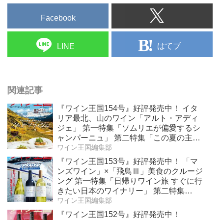
Facebook
はてブ
LINE
関連記事
『ワイン王国154号』好評発売中！ イタ
リア最北、山のワイン「アルト・アディ
ジェ」 第一特集「ソムリエが偏愛するシ
ャンパーニュ」 第二特集「この夏の主
役！ ナチュラルなロゼワイン」
ワイン王国編集部
『ワイン王国153号』好評発売中！ 「マ
ンズワイン」×「飛鳥Ⅲ」美食のクルージ
ング 第一特集「日帰りワイン旅 すぐに行
きたい日本のワイナリー」 第二特集
「Bordeaux Primeur Report2025」
ワイン王国編集部
『ワイン王国152号』好評発売中！