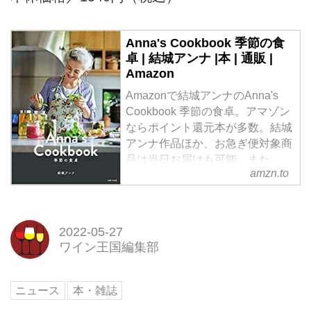
Anna's Cookbook 季節の食
卓 | 結城アンナ |本 | 通販 |
Amazon
Amazonで結城アンナのAnna's
Cookbook 季節の食卓。アマゾン
ならポイント還元本が多数。結城
アンナ作品ほか、お急ぎ便対象商
品は当日お届けも可能。また
amzn.to
Anna's Cookbook 季節の食卓もア
マゾン配送商品なら通常配送無
料。
2022-05-27
ワイン王国編集部
ニュース
本・雑誌