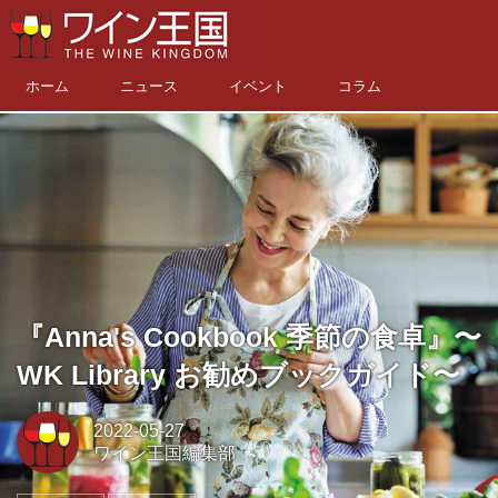
ホーム
ニュース
イベント
コラム
『Anna's Cookbook 季節の食卓』〜
WK Library お勧めブックガイド〜
2022-05-27
ワイン王国編集部