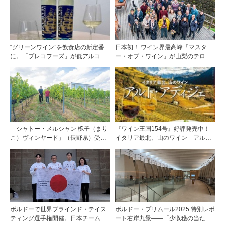
“グリーンワイン”を飲食店の新定番
日本初！ ワイン界最高峰「マスタ
に。「プレコフーズ」が低アルコー
ー・オブ・ワイン」が山梨のテロワ
ルのポルトガル産ワインをPB展開
ールを視察
「シャトー・メルシャン 椀子（まり
『ワイン王国154号』好評発売中！
こ）ヴィンヤード」（長野県）受け
イタリア最北、山のワイン「アル
継がれ、そして拓く。新たなメルロ
ト・アディジェ」第一特集「ソムリ
の魅力
エが偏愛するシャンパーニュ」第二
特集「この夏の主役！ ナチュラルな
ロゼワイン」
ボルドーで世界ブラインド・テイス
ボルドー・プリムール2025 特別レポ
ティング選手権開催。日本チームが4
ート右岸九景――「少収穫の当たり