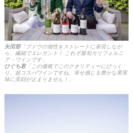
矢田部
「ブドウの個性をストレートに表現しなが
ら、繊細でエレガント！ これぞ最旬カリフォルニ
ア・ワインです」
ひぐち君
「この価格でこのクオリティーにびっく
り。超コスパワインですね。幸せ感じる豊かな果実
味に笑顔が止まりません！」