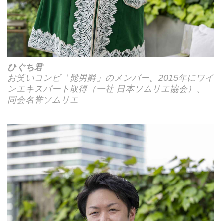
ひぐち君
お笑いコンビ「髭男爵」のメンバー。2015年にワイ
ンエキスパート取得（一社 日本ソムリエ協会）、
同会名誉ソムリエ