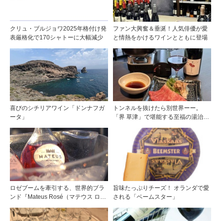
クリュ・ブルジョワ2025年格付け発
ファン大興奮＆垂涎！人気俳優が愛
表厳格化で170シャトーに大幅減少
と情熱をかけるワインとともに登場
喜びのシチリアワイン「ドンナフガ
トンネルを抜けたら別世界ーー。
ータ」
「界 草津」で堪能する至福の湯治と
上州美食
ロゼブームを牽引する、世界的ブラ
旨味たっぷりチーズ！ オランダで愛
ンド『Mateus Rosé（マテウス ロ
される「ベームスター」
ゼ』その美味しさの秘密