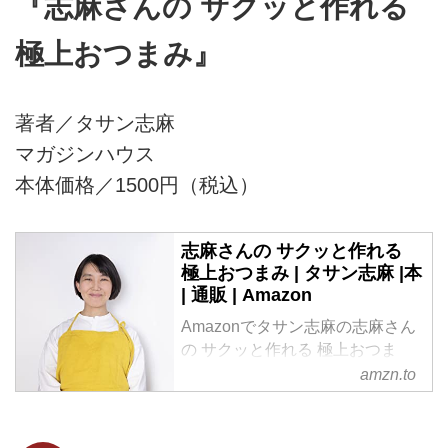
『志麻さんの サクッと作れる
極上おつまみ』
著者／タサン志麻
マガジンハウス
本体価格／1500円（税込）
志麻さんの サクッと作れる
極上おつまみ | タサン志麻 |本
| 通販 | Amazon
Amazonでタサン志麻の志麻さん
の サクッと作れる 極上おつま
み。アマゾンならポイント還元本
amzn.to
が多数。タサン志麻作品ほか、お
急ぎ便対象商品は当日お届けも可
能。また志麻さんの サクッと作