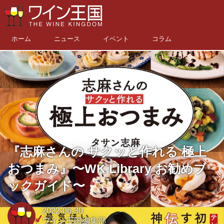
ホーム
ニュース
イベント
コラム
『志麻さんの サクッと作れる 極上
おつまみ』〜WK Library お勧めブ
ックガイド〜
2022-06-30
ワイン王国編集部