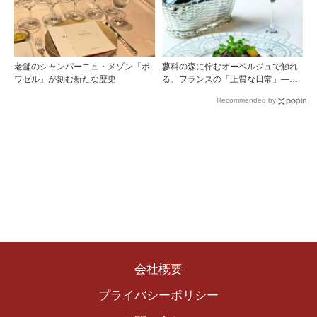
老舗のシャンパーニュ・メゾン「ボ
蓼科の森に佇むオーベルジュで触れ
ワゼル」が刻む新たな歴史
る、フランスの「上質な日常」――
ホテル ドゥ ラルパージュ――
Recommended by
会社概要
プライバシーポリシー