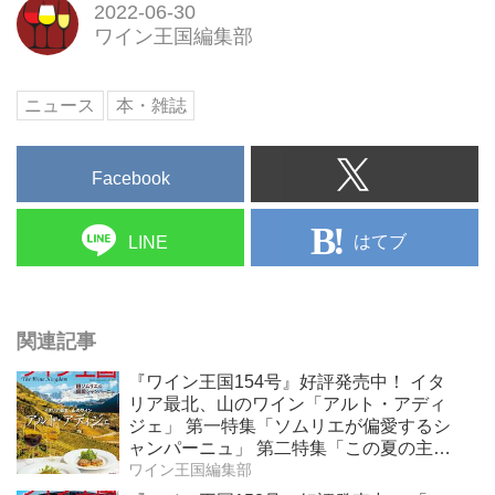
2022-06-30
れる 極上おつまみもアマゾン配
ワイン王国編集部
送商品なら通常配送無料。
ニュース
本・雑誌
Facebook
はてブ
LINE
関連記事
『ワイン王国154号』好評発売中！ イタ
リア最北、山のワイン「アルト・アディ
ジェ」 第一特集「ソムリエが偏愛するシ
ャンパーニュ」 第二特集「この夏の主
役！ ナチュラルなロゼワイン」
ワイン王国編集部