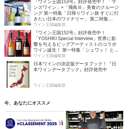
『ワイン王国153号』好評発売中！ 「マ
ンズワイン」×「飛鳥Ⅲ」美食のクルージ
ング 第一特集「日帰りワイン旅 すぐに行
きたい日本のワイナリー」 第二特集
「Bordeaux Primeur Report2025」
ワイン王国編集部
『ワイン王国152号』好評発売中！
「YOSHIKI Special Interview」世界に影
響を与えるビッグアーティストのコラボ
ワイン誕生！ 第一特集「シュワッ！ と学
ぶスパークリングワイン」 第二特集「カ
ワイン王国編集部
リフォルニア“軽旨”が美味しい」
日本ワインの決定版データブック！『日
本ワインデータブック』好評発売中
ワイン王国編集部
今、あなたにオススメ