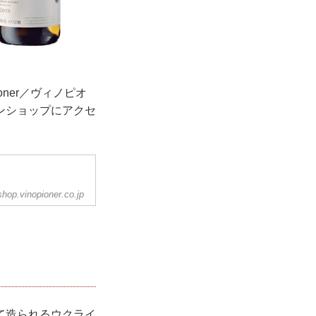
oner／ヴィノピオ
ンショップにアクセ
shop.vinopioner.co.jp
て造られるウクライ