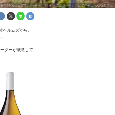
キスト)を入力(省略可) / site.to.link.com - ここをクリックして引用元を入力(省略可)
会社ヘルムズから、
た。
ポーターが厳選して