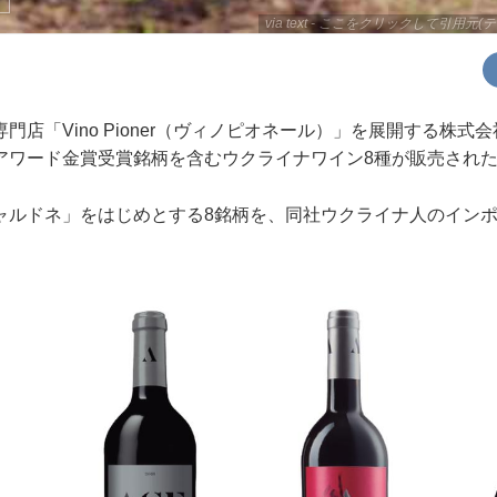
ナ
via text - ここをクリックして引用元(テ
門店「Vino Pioner（ヴィノピオネール）」を展開する株式
アワード金賞受賞銘柄を含むウクライナワイン8種が販売され
ャルドネ」をはじめとする8銘柄を、同社ウクライナ人のイン