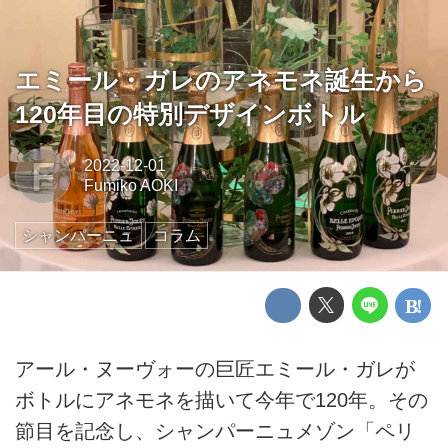
エミール・ガレのアネモネ誕生から
120年目の特別デザインボトル
F
2022-12-01
Fumiko AOKI
シャンパーニュ
コラム
アール・ヌーヴォーの巨匠エミール・ガレが
ボトルにアネモネを描いて今年で120年。その
節目を記念し、シャンパーニュメゾン「ペリ