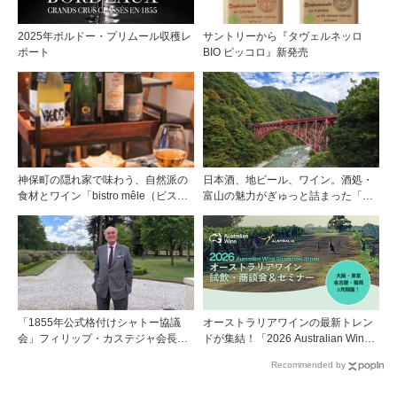
2025年ボルドー・プリムール収穫レ
サントリーから『タヴェルネッロ
ポート
BIO ピッコロ』新発売
神保町の隠れ家で味わう、自然派の
日本酒、地ビール、ワイン。酒処・
食材とワイン「bistro mêle（ビスト
富山の魅力がぎゅっと詰まった「黒
ロ メレ）」
部・宇奈月温泉 ぶらり町歩き」
「1855年公式格付けシャトー協議
オーストラリアワインの最新トレン
会」フィリップ・カステジャ会長イ
ドが集結！「2026 Australian Wine
ンタビュー 時間が価値を刻む——
Roadshow Japan」9月に全国4都市
Recommended by
1855年格付け、170年目の再評価
で開催