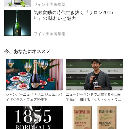
ワイン王国編集部
気候変動の時代生き抜く『サロン2015
年』の 味わいと魅力
ワイン王国編集部
今、あなたにオススメ
シャンパーニュ『ペリエ ジュエ』バ
ニュージーランドで活躍する小山竜
イザグラス・フェア開催中
宇氏が手掛ける「タカ・ケイ・ワイ
ンズ」の取り扱いをモトックスが開
始