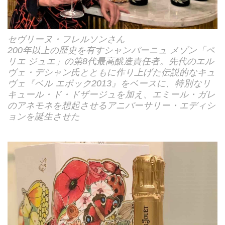
セヴリーヌ・フレルソンさん
200年以上の歴史を有すシャンパーニュ メゾン「ペ
リエ ジュエ」の第8代最高醸造責任者。先代のエル
ヴェ・デシャン氏とともに作り上げた伝説的なキュ
ヴェ『ベル エポック2013』をベースに、特別なリ
キュール・ド・ドザージュを加え、エミール・ガレ
のアネモネを想起させるアニバーサリー・エディシ
ョンを誕生させた