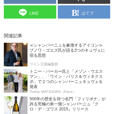
はてブ
LINE
関連記事
≪シャンパーニュを象徴するアイコン≫
ブノワ・ゴエズ氏が語る3つのキュヴェに
宿る思想
ワイン王国編集部
トニー・パーカー氏と「メゾン・ウエス
マン」、「ワイン・パリス＆ヴィネクス
ポ」で２つのシャンパーニュキュヴェを
発表
Toshio MATSUURA（Paris）
500年の歴史を持つ名門「フィリポナ」が
誇る究極の単一畑シャンパーニュ『ク
ロ・デ・ゴワス 2015』リリース