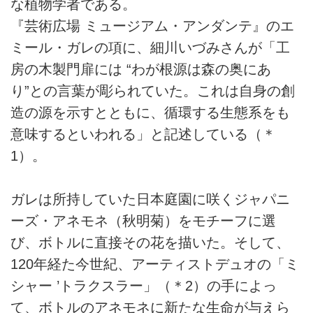
な植物学者である。
『芸術広場 ミュージアム・アンダンテ』のエ
ミール・ガレの項に、細川いづみさんが「工
房の木製門扉には “わが根源は森の奥にあ
り”との言葉が彫られていた。これは自身の創
造の源を示すとともに、循環する生態系をも
意味するといわれる」と記述している（＊
1）。
ガレは所持していた日本庭園に咲くジャパニ
ーズ・アネモネ（秋明菊）をモチーフに選
び、ボトルに直接その花を描いた。そして、
120年経た今世紀、アーティストデュオの「ミ
シャー ’トラクスラー」（＊2）の手によっ
て、ボトルのアネモネに新たな生命が与えら