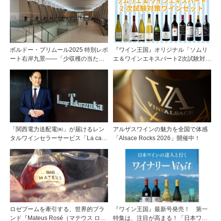
ボルドー・プリムール2025 特別レポ
『ワイン王国』オリジナル「ソムリ
ート右岸九景――「少収穫の当たり
エ＆ワインエキスパート2次試験対策
年」を巡る旅 後編ポムロール／サ
ワインセット」予約開始！
ンテミリオン 有力9シャトー訪問記
「関西電力送配電㈱」が届けるレン
アルザスワインの魅力を全国で体感
タルワインセラーサービス「La cave
「Alsace Rocks 2026」開催中！
Takarazuka」を三ツ星レストランシ
ェフソムリエの塚元 晃氏が初訪問！
ロゼブームを牽引する、世界的ブラ
『ワイン王国』最新号発売！ 第一
ンド『Mateus Rosé（マテウス ロ
特集は、注目が高まる！「日本ワイ