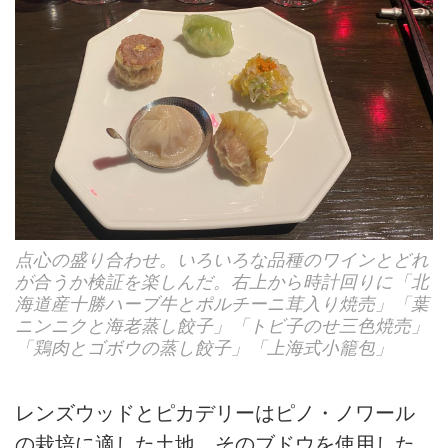
点心の盛り合わせ。いろいろな品種のワインとどれ
が合うか検証を楽しんだ。右上から時計回りに「北
海道産十勝ハーブ牛とポルチーニ茸入り焼売」「葉
ニンニクと海老蒸し餃子」「トビ子のせ三色焼売」
「鶏肉とゴボウの蒸し餃子」「上海式小籠包」
レンズウッドとピカデリーはピノ・ノワール
の栽培に適した土地。そのブドウを使用した