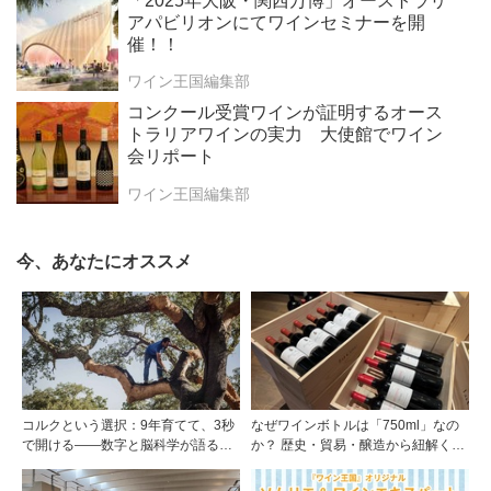
「2025年大阪・関西万博」オーストラリ
アパビリオンにてワインセミナーを開
催！！
ワイン王国編集部
コンクール受賞ワインが証明するオース
トラリアワインの実力 大使館でワイン
会リポート
ワイン王国編集部
今、あなたにオススメ
コルクという選択：9年育てて、3秒
なぜワインボトルは「750ml」なの
で開ける——数字と脳科学が語る栓
か？ 歴史・貿易・醸造から紐解く4
の理由
つの仮説