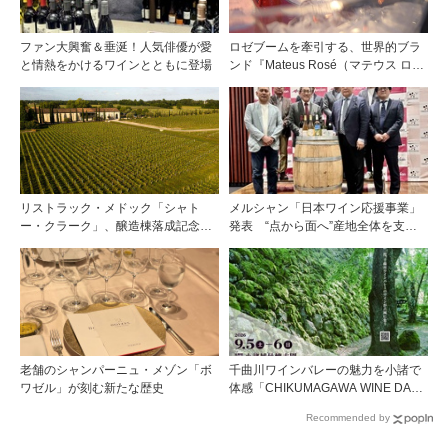
ファン大興奮＆垂涎！人気俳優が愛
ロゼブームを牽引する、世界的ブラ
と情熱をかけるワインとともに登場
ンド『Mateus Rosé（マテウス ロ
ゼ』その美味しさの秘密
リストラック・メドック「シャト
メルシャン「日本ワイン応援事業」
ー・クラーク」、醸造棟落成記念夕
発表 “点から面へ”産地全体を支え
食会を開催
る新たな挑戦
老舗のシャンパーニュ・メゾン「ボ
千曲川ワインバレーの魅力を小諸で
ワゼル」が刻む新たな歴史
体感「CHIKUMAGAWA WINE DAYS
2026」9月5・6日に開催！！
Recommended by