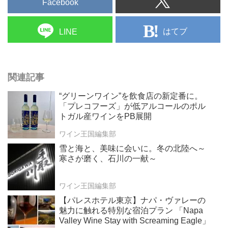
Facebook
はてブ
LINE
関連記事
“グリーンワイン”を飲食店の新定番に。
「プレコフーズ」が低アルコールのポル
トガル産ワインをPB展開
ワイン王国編集部
雪と海と、美味に会いに。冬の北陸へ～
寒さが磨く、石川の一献～
ワイン王国編集部
【パレスホテル東京】ナパ・ヴァレーの
魅力に触れる特別な宿泊プラン 「Napa
Valley Wine Stay with Screaming Eagle」