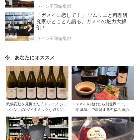
ワイン王国編集部
「ガメイに恋して！」 ソムリエと料理研
究家がとことん語る、ガメイの魅力大解
剖！
ワイン王国編集部
今、あなたにオススメ
気候変動を見据えた「ドメーヌ シャ
トンネルを抜けたら別世界ーー。
ンソン」の“ダイナミックな取り組
「界 草津」で堪能する至福の湯治と
み”
上州美食