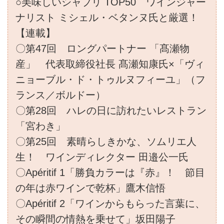
○美味しいシャブリ TOP50 ワインジャー
ナリスト ミシェル・ベタンヌ氏と厳選！
【連載】
〇第47回 ロングパートナー 「髙瀬物
産」 代表取締役社長 髙瀬知康氏×「ヴィ
ニョーブル・ド・トゥルヌフィーユ」（フ
ランス／ボルドー）
〇第28回 ハレの日に訪れたいレストラン
「宮わき」
〇第25回 素晴らしきかな、ソムリエ人
生！ ワインディレクター 田邉公一氏
〇Apéritif 1「勝負カラーは『赤』！ 節目
の年は赤ワインで乾杯」鷹木信悟
〇Apéritif 2「ワインからもらった言葉に、
その瞬間の情熱を乗せて」坂田陽子