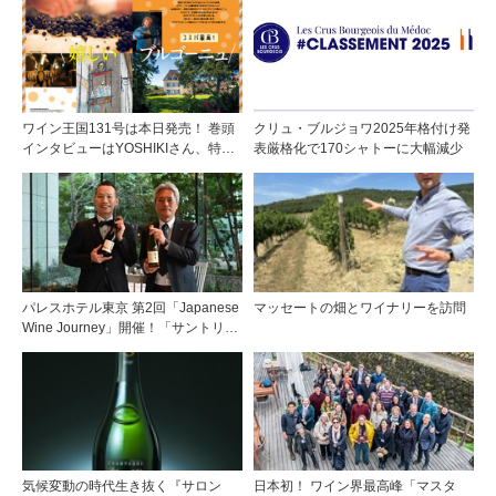
別インタビューも大公開！
ワイン王国131号は本日発売！ 巻頭
クリュ・ブルジョワ2025年格付け発
インタビューはYOSHIKIさん、特集
表厳格化で170シャトーに大幅減少
はブルゴーニュ、日本ワイン現地取
材と目白押しです！
パレスホテル東京 第2回「Japanese
マッセートの畑とワイナリーを訪問
Wine Journey」開催！「サントリー
登美の丘ワイナリー」よりチーフワ
インメーカー 篠田 健太郎氏が来場
気候変動の時代生き抜く『サロン
日本初！ ワイン界最高峰「マスタ