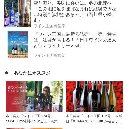
雪と海と、美味に会いに。冬の北陸へ
「この地に足を運ばなければ経験できな
い特別な酒旅がある～」（石川県小松
市）
ワイン王国編集部
『ワイン王国』最新号発売！ 第一特集
は、注目が高まる！「日本ワインの達人
と行くワイナリーVisit」
ワイン王国編集部
今、あなたにオススメ
本日発売『ワイン王国 134号』
本日発売『ワイン王国 126号』 表紙
YOSHIKIの特別インタビューも大公
は「X JAPAN」YOSHIKIが造るワイ
開！
ン『y by YOSHIKI』！ YOSHIKIの特