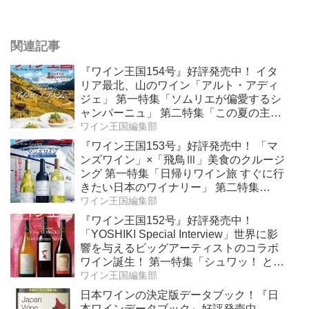
関連記事
『ワイン王国154号』好評発売中！ イタ
リア最北、山のワイン「アルト・アディ
ジェ」 第一特集「ソムリエが偏愛するシ
ャンパーニュ」 第二特集「この夏の主
役！ ナチュラルなロゼワイン」
ワイン王国編集部
『ワイン王国153号』好評発売中！ 「マ
ンズワイン」×「飛鳥Ⅲ」美食のクルージ
ング 第一特集「日帰りワイン旅 すぐに行
きたい日本のワイナリー」 第二特集
「Bordeaux Primeur Report2025」
ワイン王国編集部
『ワイン王国152号』好評発売中！
「YOSHIKI Special Interview」世界に影
響を与えるビッグアーティストのコラボ
ワイン誕生！ 第一特集「シュワッ！ と学
ぶスパークリングワイン」 第二特集「カ
ワイン王国編集部
リフォルニア“軽旨”が美味しい」
日本ワインの決定版データブック！『日
本ワインデータブック』好評発売中