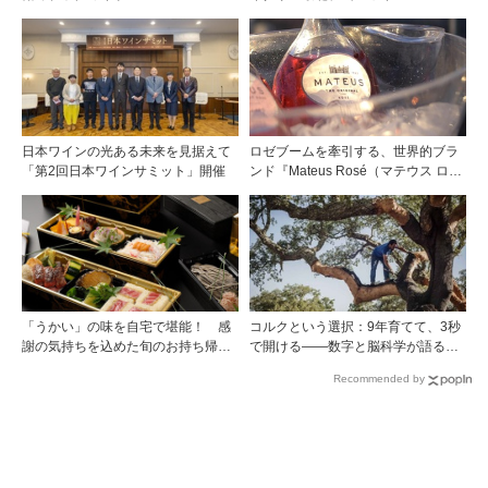
ト・アディジェ」第一特集「ソムリ
エが偏愛するシャンパーニュ」第二
特集「この夏の主役！ ナチュラルな
ロゼワイン」
日本ワインの光ある未来を見据えて
ロゼブームを牽引する、世界的ブラ
「第2回日本ワインサミット」開催
ンド『Mateus Rosé（マテウス ロ
ゼ』その美味しさの秘密
「うかい」の味を自宅で堪能！ 感
コルクという選択：9年育てて、3秒
謝の気持ちを込めた旬のお持ち帰り
で開ける——数字と脳科学が語る栓
料理
の理由
Recommended by