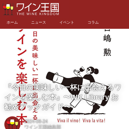
ホーム
ニュース
イベント
コラム
『今日の美味しい一杯に出会えるワ
インを楽しむ本』〜WK Library お
勧めブックガイド〜
2024-08-24
ワイン王国編集部