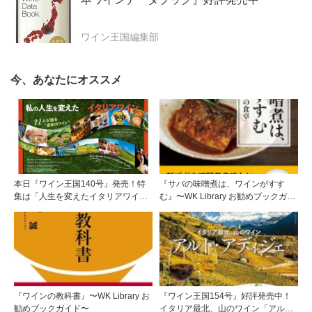
ワイン王国編集部
今、あなたにオススメ
本日『ワイン王国140号』発売！特
『サバの味噌煮は、ワインがすす
集は「人生を変えたイタリアワイ
む』〜WK Library お勧めブックガイ
ン」
ド〜
『ワインの教科書』〜WK Library お
『ワイン王国154号』好評発売中！
勧めブックガイド〜
イタリア最北、山のワイン「アル