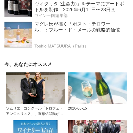
ヴィタリタ (生命力)」をテーマにアートボ
トルを制作 2026年6月11日〜23日ま
で、ボナムス主催のオンラインオークシ
ワイン王国編集部
ョンで販売 収益金の全額をソロモン・
マグレ氏が描く「ポスト・テロワー
R・グッゲンハイム財団を通じてアート作
ル」：ブルー・ド・メールの戦略的価値
品修復を支援
Toshio MATSUURA（Paris）
今、あなたにオススメ
ソムリエ・コンクール「トロフェ・
2026-06-15
アンジュリュス」、近藤佑哉氏が優
勝！