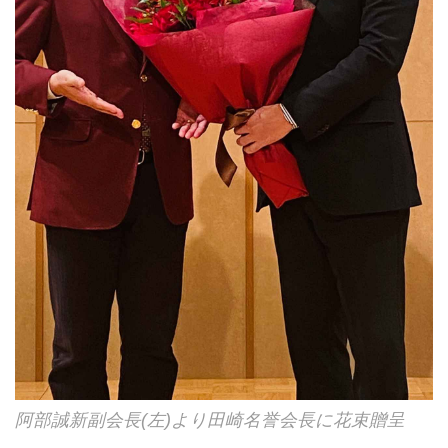
阿部誠新副会長(左)より田崎名誉会長に花束贈呈