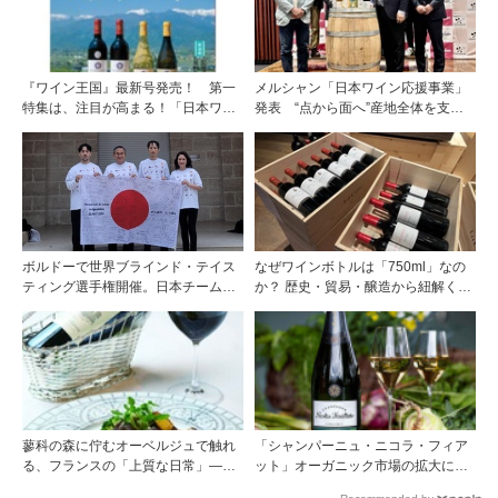
『ワイン王国』最新号発売！ 第一
メルシャン「日本ワイン応援事業」
特集は、注目が高まる！「日本ワイ
発表 “点から面へ”産地全体を支え
ンの達人と行くワイナリーVisit」で
る新たな挑戦
す
ボルドーで世界ブラインド・テイス
なぜワインボトルは「750ml」なの
ティング選手権開催。日本チームが4
か？ 歴史・貿易・醸造から紐解く4
位入賞！
つの仮説
蓼科の森に佇むオーベルジュで触れ
「シャンパーニュ・ニコラ・フィア
る、フランスの「上質な日常」――
ット」オーガニック市場の拡大に対
ホテル ドゥ ラルパージュ――
応して栽培面積を増加