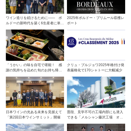
ワイン造りを続けるために—— ボ
2025年ボルドー・プリムール収穫レ
ルドーの新時代を築く6生産者に単独
ポート
インタビュー！
「うかい」の味を自宅で堪能！ 感
クリュ・ブルジョワ2025年格付け発
謝の気持ちを込めた旬のお持ち帰り
表厳格化で170シャトーに大幅減少
料理
日本ワインの光ある未来を見据えて
普段、見学不可の工場内部にも潜入
「第2回日本ワインサミット」開催
できる「メルシャン藤沢工場 オン
ライン開放祭」を開催！