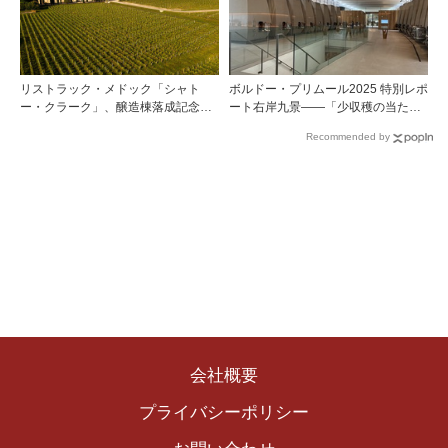
リストラック・メドック「シャト
ボルドー・プリムール2025 特別レポ
ー・クラーク」、醸造棟落成記念夕
ート右岸九景――「少収穫の当たり
食会を開催
年」を巡る旅 後編ポムロール／サ
Recommended by
ンテミリオン 有力9シャトー訪問記
会社概要
プライバシーポリシー