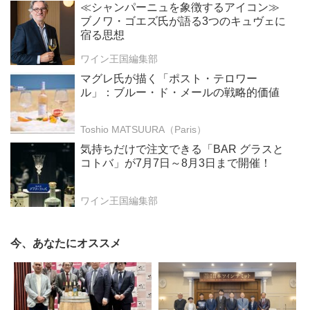
≪シャンパーニュを象徴するアイコン≫
ブノワ・ゴエズ氏が語る3つのキュヴェに
宿る思想
ワイン王国編集部
マグレ氏が描く「ポスト・テロワー
ル」：ブルー・ド・メールの戦略的価値
Toshio MATSUURA（Paris）
気持ちだけで注文できる「BAR グラスと
コトバ」が7月7日～8月3日まで開催！
ワイン王国編集部
今、あなたにオススメ