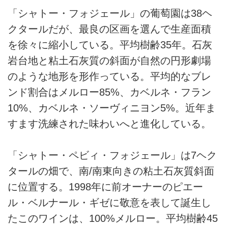
「シャトー・フォジェール」の葡萄園は38ヘ
クタールだが、最良の区画を選んで生産面積
を徐々に縮小している。平均樹齢35年。石灰
岩台地と粘土石灰質の斜面が自然の円形劇場
のような地形を形作っている。平均的なブレ
ンド割合はメルロー85%、カベルネ・フラン
10%、カベルネ・ソーヴィニヨン5%。近年ま
すます洗練された味わいへと進化している。
「シャトー・ペビィ・フォジェール」は7ヘク
タールの畑で、南/南東向きの粘土石灰質斜面
に位置する。1998年に前オーナーのピエー
ル・ベルナール・ギゼに敬意を表して誕生し
たこのワインは、100%メルロー。平均樹齢45