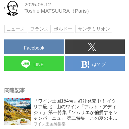
2025-05-12
Toshio MATSUURA（Paris）
ニュース
フランス
ボルドー
サンテミリオン
Facebook
はてブ
LINE
関連記事
『ワイン王国154号』好評発売中！ イタ
リア最北、山のワイン「アルト・アディ
ジェ」 第一特集「ソムリエが偏愛するシ
ャンパーニュ」 第二特集「この夏の主
役！ ナチュラルなロゼワイン」
ワイン王国編集部