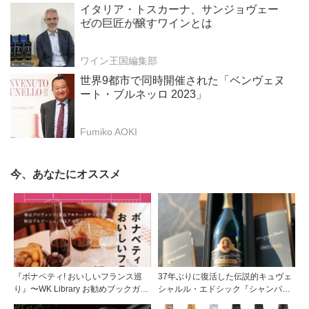
イタリア・トスカーナ、サンジョヴェー
ゼの巨匠が醸すワインとは
ワイン王国編集部
世界9都市で同時開催された「ベンヴェヌ
ート・ブルネッロ 2023」
Fumiko AOKI
今、あなたにオススメ
『ボナペティ! おいしいフランス巡
37年ぶりに復活した伝説的キュヴェ
り』〜WK Library お勧めブックガイ
シャルル・エドシック『シャンパ
ド〜
ン・チャーリー』