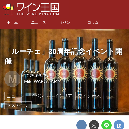
ホーム
ニュース
イベント
コラム
「ルーチェ」30周年記念イベント開
催
M
2025-06-05
Miki WAKAHARA
ニュース
イベント
イタリア
ワイン産地
トスカーナ