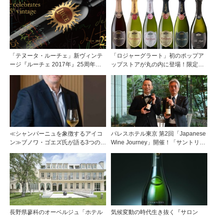
「テヌータ・ルーチェ」新ヴィンテ
「ロジャーグラート」初のポップア
ージ『ルーチェ 2017年』25周年記
ップストアが丸の内に登場！限定キ
念パッケージボトルで発売
ュヴェもグラスで楽しめる3日間
≪シャンパーニュを象徴するアイコ
パレスホテル東京 第2回「Japanese
ン≫ブノワ・ゴエズ氏が語る3つのキ
Wine Journey」開催！「サントリー
ュヴェに宿る思想
登美の丘ワイナリー」よりチーフワ
インメーカー 篠田 健太郎氏が来場
長野県蓼科のオーベルジュ「ホテル
気候変動の時代生き抜く『サロン