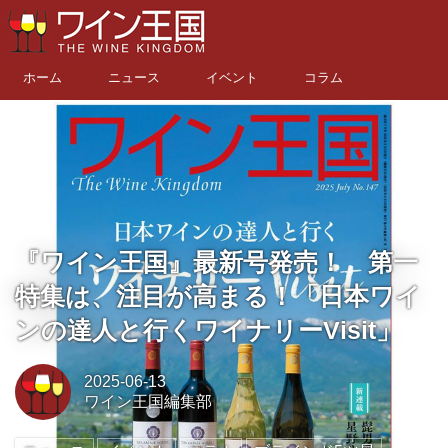
ホーム
ニュース
イベント
コラム
『ワイン王国』最新号発売！ 第一
特集は、注目が高まる！「日本ワイ
ンの達人と行くワイナリーVisit」
2025-06-13
ワイン王国編集部