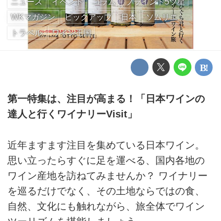
ニュース
イベント
コラム
ブラインド5ツ星
WKマガジン
ピックアップ
日本
ソムリエ
トラベル
ワイン王国
第一特集は、注目が高まる！「日本ワインの
達人と行くワイナリーVisit」
近年ますます注目を集めている日本ワイン。
思い立ったらすぐに足を運べる、国内各地の
ワイン産地を訪ねてみませんか？ ワイナリー
を巡るだけでなく、その土地ならではの食、
自然、文化にも触れながら、旅全体でワイン