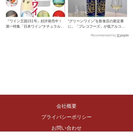
『ワイン王国151号』好評発売中！
“グリーンワイン”を飲食店の新定番
第一特集「日本ワイン“ナチュラルが
に。「プレコフーズ」が低アルコー
増えています”」第二特集「頂点を成
ルのポルトガル産ワインをPB展開
Recommended by
す キアンティ・クラッシコ グラン・
セレツィオーネの魅力」新連載 映画
とワインのマリアージュを探る「今
夜の1本、今夜の1杯
会社概要
プライバシーポリシー
お問い合わせ