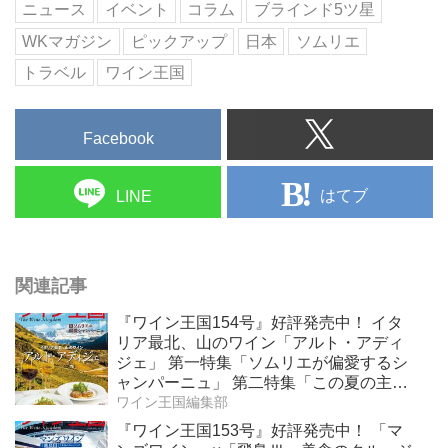
ニュース
イベント
コラム
ブラインド5ツ星
WKマガジン
ピックアップ
日本
ソムリエ
トラベル
ワイン王国
Facebook
はてブ
LINE
関連記事
『ワイン王国154号』好評発売中！ イタ
リア最北、山のワイン「アルト・アディ
ジェ」 第一特集「ソムリエが偏愛するシ
ャンパーニュ」 第二特集「この夏の主
役！ ナチュラルなロゼワイン」
ワイン王国編集部
『ワイン王国153号』好評発売中！ 「マ