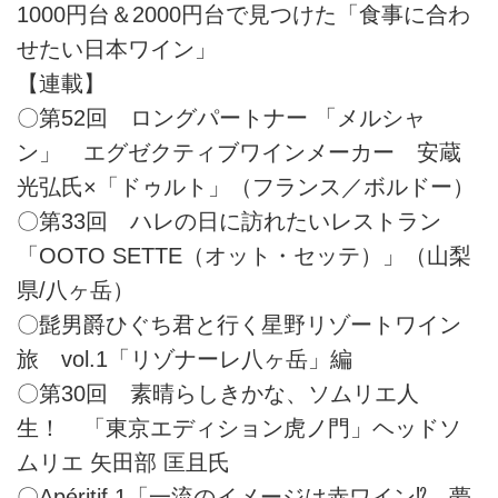
1000円台＆2000円台で見つけた「食事に合わ
せたい日本ワイン」
【連載】
〇第52回 ロングパートナー 「メルシャ
ン」 エグゼクティブワインメーカー 安蔵
光弘氏×「ドゥルト」（フランス／ボルドー）
〇第33回 ハレの日に訪れたいレストラン
「OOTO SETTE（オット・セッテ）」（山梨
県/八ヶ岳）
〇髭男爵ひぐち君と行く星野リゾートワイン
旅 vol.1「リゾナーレ八ヶ岳」編
〇第30回 素晴らしきかな、ソムリエ人
生！ 「東京エディション虎ノ門」ヘッドソ
ムリエ 矢田部 匡且氏
〇Apéritif 1「一流のイメージは赤ワイン⁉ 夢