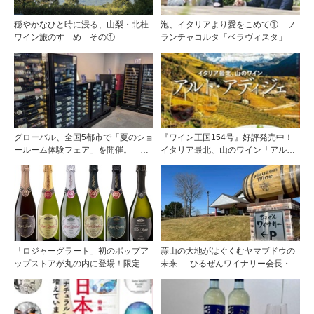
穏やかなひと時に浸る、山梨・北杜
泡、イタリアより愛をこめて① フ
ワイン旅のすゝめ その①
ランチャコルタ「ベラヴィスタ」
グローバル、全国5都市で「夏のショ
『ワイン王国154号』好評発売中！
ールーム体験フェア」を開催。 ワ
イタリア最北、山のワイン「アル
イン関連機器を実機で比較・体
ト・アディジェ」第一特集「ソムリ
験！！
エが偏愛するシャンパーニュ」第二
特集「この夏の主役！ ナチュラルな
ロゼワイン」
「ロジャーグラート」初のポップア
蒜山の大地がはぐくむヤマブドウの
ップストアが丸の内に登場！限定キ
未来──ひるぜんワイナリー会長・植
ュヴェもグラスで楽しめる3日間
木啓司氏が語る40年の挑戦