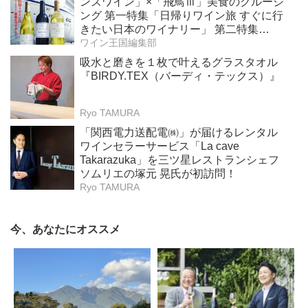
ンズワイン」×「飛鳥Ⅲ」美食のクルージ
ング 第一特集「日帰りワイン旅 すぐに行
きたい日本のワイナリー」 第二特集
「Bordeaux Primeur Report2025」
ワイン王国編集部
吸水と磨きを１枚で叶えるグラスタオル
『BIRDY.TEX（バーディ・テックス）』
Ryo TAMURA
「関西電力送配電㈱」が届けるレンタル
ワインセラーサービス「La cave
Takarazuka」を三ツ星レストランシェフ
ソムリエの塚元 晃氏が初訪問！
Ryo TAMURA
今、あなたにオススメ