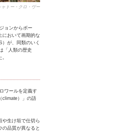
シャトー・クロ・ヴー
ィジョンからボー
上において画期的な
S）が、同類のいく
化は「⼈類の歴史
た。
テロワールを定義す
imate）」の語
垣や⽣け垣で仕切ら
ウの品質が異なると