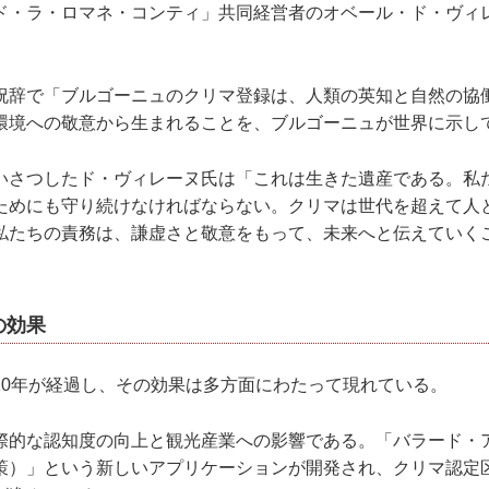
ド・ラ・ロマネ・コンティ」共同経営者のオベール・ド・ヴィ
祝辞で「ブルゴーニュのクリマ登録は、⼈類の英知と⾃然の協
環境への敬意から⽣まれることを、ブルゴーニュが世界に⽰し
いさつしたド・ヴィレーヌ⽒は「これは⽣きた遺産である。私
ためにも守り続けなければならない。クリマは世代を超えて⼈
私たちの責務は、謙虚さと敬意をもって、未来へと伝えていく
の効果
10年が経過し、その効果は多⽅⾯にわたって現れている。
際的な認知度の向上と観光産業への影響である。「バラード・
策）」という新しいアプリケーションが開発され、クリマ認定