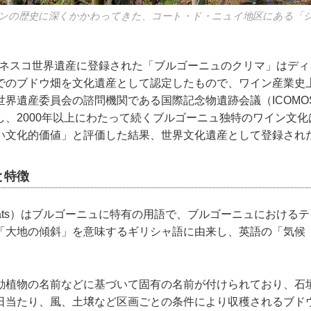
ンの歴史に深くかかわってきた、コート・ド・ニュイ地区にある「
にユネスコ世界遺産に登録された「ブルゴーニュのクリマ」はデ
でのブドウ畑を⽂化遺産として認定したもので、ワイン産業史
世界遺産委員会の諮問機関である国際記念物遺跡会議（ICOMO
し、2000年以上にわたって続くブルゴーニュ独特のワイン⽂
い⽂化的価値」と評価した結果、世界⽂化遺産として登録され
と特徴
mats）はブルゴーニュに特有の⽤語で、ブルゴーニュにおける
⼤地の傾斜」を意味するギリシャ語に由来し、英語の「気候（cl
。
動植物の名前などに基づいて固有の名前が付けられており、⽯
⽇当たり、⾵、⼟壌など区画ごとの条件により収穫されるブド