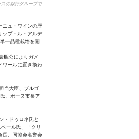
ンスの銀行グループで
ーニュ・ワインの歴
リップ・ル・アルデ
り単⼀品種栽培を開
プ豪胆公によりガメ
ノワールに置き換わ
担当⼤⾂、ブルゴ
ル⽒、ボーヌ市⻑ア
ラン・ドゥロネ⽒と
ユベール⽒、「クリ
会長、同協会名誉会