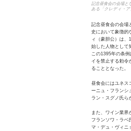
記念昼⻝会の会場と
ある「クレディ・アグリ
記念昼⻝会の会場
史において象徴的
ィ（豪胆公）は、1
始した⼈物として
この1395年の
イを禁⽌する勅令
ることとなった。
昼⻝会にはユネス
ーニュ・フランシ
ラン・スグノ⽒ら
また、ワイン業界
フランソワ・ラベ
マ・デュ・ヴィニ