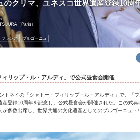
ュのクリマ、ユネスコ世界遺産登録10周
5
ATSUURA（Paris）
フランス
ブルゴーニュ
フィリップ・ル・アルディ」で公式昼⻝会開催
、サントネイの「シャトー・フィリップ・ル・アルディ」で、「
遺産登録10周年を記念し、公式昼⻝会が開催された。この式典
⼈が多数出席し、世界共通の⽂化遺産としてのブルゴーニュ・
。