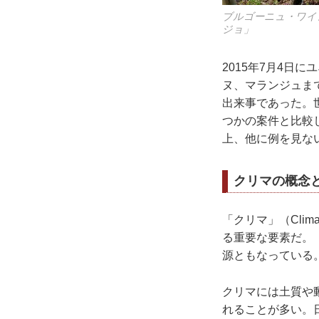
ブルゴーニュ・ワイ
ジョ」
2015年7⽉4⽇
ヌ、マランジュま
出来事であった。
つかの案件と比較
上、他に例を⾒な
クリマの概念
「クリマ」（Cli
る重要な要素だ。「
源ともなっている
クリマには⼟質や
れることが多い。