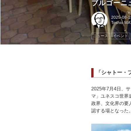
ブルゴーニ
2025-08-1
Toshio M
ニュース
イベント
「シャトー・
2025年7⽉4⽇
マ」ユネスコ世界
政界、⽂化界の要
認する場となった