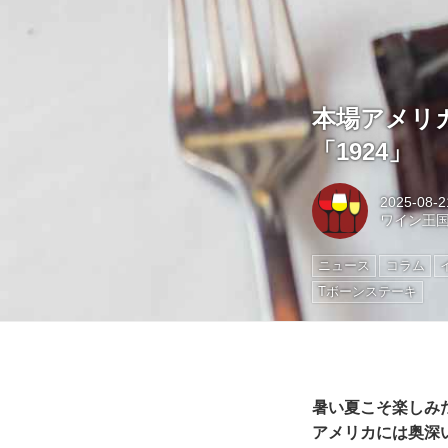
本場アメリ
「1924」
2025-08-2
ワイン王
ニュース
コラム
Tボーンステーキ
暑い夏こそ楽しみ
アメリカには奥深