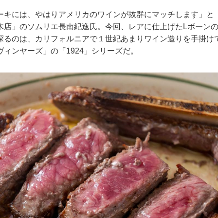
ーキには、やはりアメリカのワインが抜群にマッチします」と「
木店」のソムリエ長南紀逸氏。今回、レアに仕上げたLボーン
探るのは、カリフォルニアで１世紀あまりワイン造りを手掛け
ィンヤーズ」の「1924」シリーズだ。