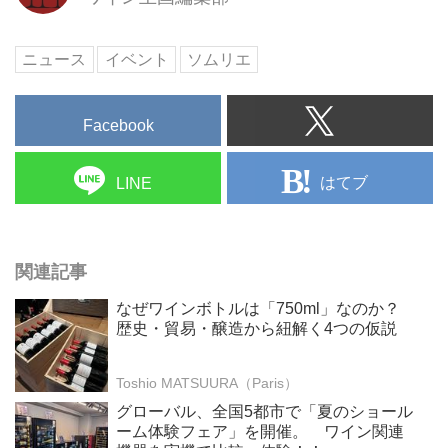
グラムのテーマは、
『Exceptional（エクセプショナ
ル）』。
ニュース
イベント
ソムリエ
Facebook
はてブ
LINE
関連記事
なぜワインボトルは「750ml」なのか？
歴史・貿易・醸造から紐解く4つの仮説
Toshio MATSUURA（Paris）
グローバル、全国5都市で「夏のショール
ーム体験フェア」を開催。 ワイン関連