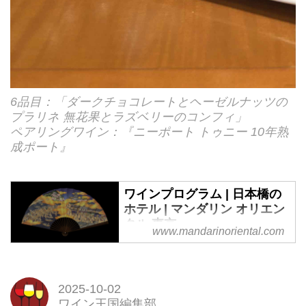
6品目：「ダークチョコレートとヘーゼルナッツの
プラリネ 無花果とラズベリーのコンフィ」
ペアリングワイン：『ニーポート トゥニー 10年熟
成ポート』
ワインプログラム | 日本橋の
ホテル | マンダリン オリエン
タル 東京
www.mandarinoriental.com
マンダリン オリエンタル 東京で
は、今年も「ワインプログラム」
を開催いたします。開業20周年を
2025-10-02
記念するこの第10回目となるプロ
ワイン王国編集部