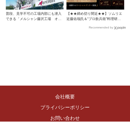
普段、見学不可の工場内部にも潜入
【★★締め切り間近★★】ソムリエ
できる「メルシャン藤沢工場 オン
近藤佑哉氏＆“プロ飲兵衛”料理研究
ライン開放祭」を開催！
家の入江豪氏と楽しむ、イタリア最
Recommended by
北端の銘醸地「アルト・アディジ
ェ」のワイン。中国料理との新たな
ペアリングを体験する、一夜限りの
スペシャルディナーを2026年6月19
日（金）開催！
会社概要
プライバシーポリシー
お問い合わせ