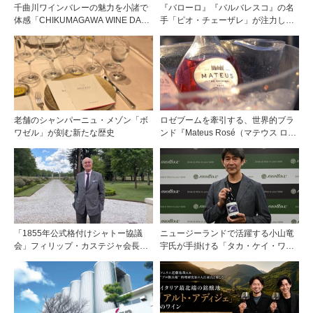
千曲川ワインバレーの魅力を小諸で
『バローロ』『バルバレスコ』の名
体感「CHIKUMAGAWA WINE DAYS
手「ピオ・チェーザレ」が注力し
2026」9月5・6日に開催！！
た“シングル・ヴィンヤード（単一
畑）”シリーズ！
老舗のシャンパーニュ・メゾン「ボ
ロゼブームを牽引する、世界的ブラ
ワゼル」が刻む新たな歴史
ンド『Mateus Rosé（マテウス ロ
ゼ』その美味しさの秘密
「1855年公式格付けシャトー協議
ニュージーランドで活躍する小山竜
会」フィリップ・カステジャ会長イ
宇氏が手掛ける「タカ・ケイ・ワイ
ンタビュー 時間が価値を刻む——
ンズ」の取り扱いをモトックスが開
1855年格付け、170年目の再評価
始