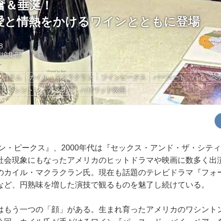
奮＆垂涎！
愛と情熱をかけるワインとともに登場
8
国編集部
コラム
カイル・マクラクラン
ツインピークス
パースード・バイ・ベ
ン
ワシントン
アメリカ
ハリウッド映画
イン・ピークス』、2000年代は『セックス・アンド・ザ・シテ
社会現象にもなったアメリカのヒットドラマや映画に数多く出
のカイル・マクラクラン氏。現在も話題のテレビドラマ『フォ
など、円熟味を増した演技で観るものを魅了し続けている。
はもう一つの「顔」がある。生まれ育ったアメリカのワシント