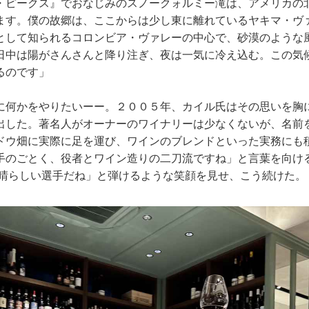
・ピークス』でおなじみのスノークォルミー滝は、アメリカの
ます。僕の故郷は、ここからは少し東に離れているヤキマ・ヴ
として知られるコロンビア・ヴァレーの中心で、砂漠のような
日中は陽がさんさんと降り注ぎ、夜は一気に冷え込む。この気
るのです」
に何かをやりたいーー。２００５年、カイル氏はその思いを胸
出した。著名人がオーナーのワイナリーは少なくないが、名前
ドウ畑に実際に足を運び、ワインのブレンドといった実務にも
手のごとく、役者とワイン造りの二刀流ですね」と言葉を向け
素晴らしい選手だね」と弾けるような笑顔を見せ、こう続けた。