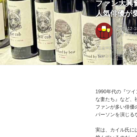
ファン大興
人気俳優が
2025-12-1
ワイン王
ニュース
イベント
ワシントン州のワイ
1990年代の『ツ
な妻たち』など、
ファンが多い俳優
パーソンを演じる
実は、カイル氏に