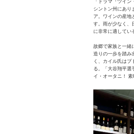
「ドラマ『ツイン
シントン州にあり
ア。ワインの産地
す。雨が少なく、
に非常に適してい
故郷で家族と一緒
造りの一歩を踏み
く、カイル氏はブ
る。「大谷翔平選
イ・オータニ！ 