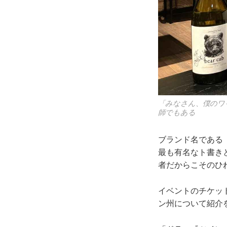
「みなさん、僕のワ
師でもある
ブランド名である
最も有名なト書きとさ
者だからこそのひ
イベントのチケッ
ン州について紹介