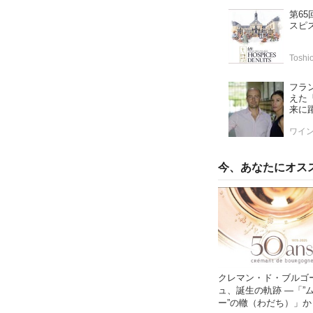
第6
スピ
Tosh
フラ
えた
来に
ワイ
今、あなたにオス
クレマン・ド・ブルゴ
ュ、誕生の軌跡 ―「”
ー”の轍（わだち）」か