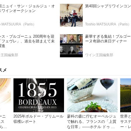
5回ニュイ・サン・ジョルジュ・オ
第40回シャブリワインコ
スワインオークション
io MATSUURA（Paris）
Toshio MATSUURA（Paris
ンス・ブルゴーニュ 200周年を迎
豪華すぎる集結！ブルゴー
「フェヴレ」、過去を踏まえて未
ーヌ奇跡の来日ディナー
躍進
ン王国編集部
ワイン王国編集部
スメ
ーニ
2025年ボルドー・プリムール
蓼科の森に佇むオーベルジュ
世界
ムス
収穫レポート
で触れる、フランスの「上質
サス
ら抜
な日常」――ホテル ドゥ ラ
ー・