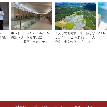
ルパージュ――
ンド・
ボルドー・プリムール2025
「安心院葡萄酒工房（あじむ
2026-
開催。
特別レポート右岸九景
ぶどうしゅこうぼう）」（大
！
――「少収穫の当たり年」を
分県）土を作り、ブドウに向
巡る旅 後編ポムロール／サ
き合い―畑の進化がワインに
ンテミリオン 有力9シャトー
実を結ぶ
訪問記