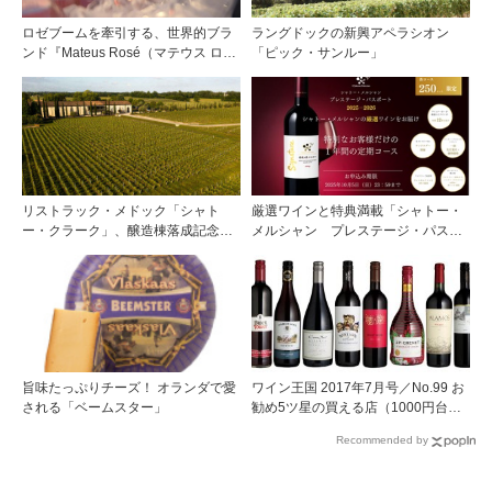
ロゼブームを牽引する、世界的ブラ
ラングドックの新興アペラシオン
ンド『Mateus Rosé（マテウス ロ
「ピック・サンルー」
ゼ』その美味しさの秘密
リストラック・メドック「シャト
厳選ワインと特典満載「シャトー・
ー・クラーク」、醸造棟落成記念夕
メルシャン プレステージ・パスポ
食会を開催
ート2025-2026」
旨味たっぷりチーズ！ オランダで愛
ワイン王国 2017年7月号／No.99 お
される「ベームスター」
勧め5ツ星の買える店（1000円台で
見つけた冷やして美味しい赤ワイ
Recommended by
ン）