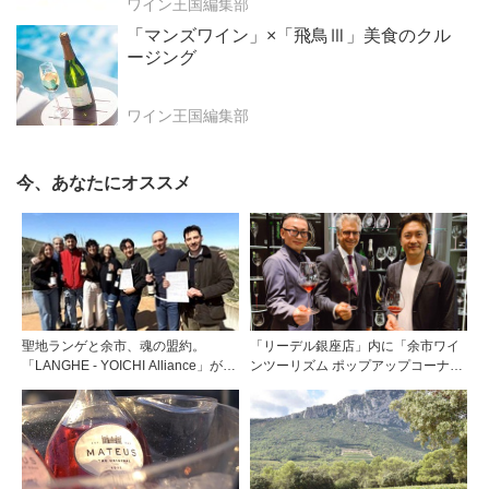
ワイン王国編集部
「マンズワイン」×「飛鳥Ⅲ」美食のクル
ージング
ワイン王国編集部
今、あなたにオススメ
聖地ランゲと余市、魂の盟約。
「リーデル銀座店」内に「余市ワイ
「LANGHE - YOICHI Alliance」が切
ンツーリズム ポップアップコーナ
り拓く日本ワインの新時代
ー」開設！ 北海道・余市町のワイ
ンと食を発信