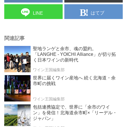
はてブ
LINE
関連記事
聖地ランゲと余市、魂の盟約。
「LANGHE - YOICHI Alliance」が切り拓
く日本ワインの新時代
ワイン王国編集部
世界に届くワイン産地へ 続く北海道・余
市町の挑戦
ワイン王国編集部
包括連携協定で、世界に「余市のワイ
ン」を発信！北海道余市町×「リーデル・
ジャパン」