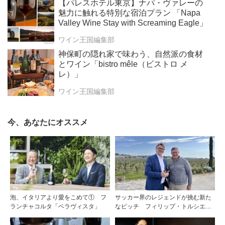
【パレスホテル東京】ナパ・ヴァレーの
魅力に触れる特別な宿泊プラン 「Napa
Valley Wine Stay with Screaming Eagle」
ワイン王国編集部
神保町の隠れ家で味わう、自然派の食材
とワイン「bistro mêle（ビストロ メ
レ）」
ワイン王国編集部
今、あなたにオススメ
泡、イタリアより愛をこめて① フ
サッカー界のレジェンドが挑む新た
ランチャコルタ「ベラヴィスタ」
なピッチ フィリップ・トルシエが
描くサンテミリオンの夢