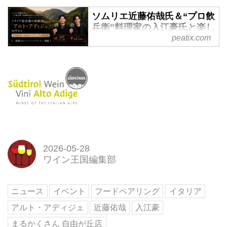
ソムリエ近藤佑哉氏＆“プロ飲
兵衛”料理家の入江豪氏と楽し
む イタリア最北端の銘醸地
peatix.com
「アルト・アディジェ」のワ
イン 中国料理との新たなペア
リングを体験する、一夜限り
のスペシャルディナー開催
ソムリエ近藤佑哉氏＆&ldquo;プ
ロ飲兵衛&rdquo;料理家の入江豪
氏と楽しむ
イタリア最北端の銘醸地「アル
ト・アディジェ」のワイン
2026-05-28
中国料理との新たなペアリングを
ワイン王国編集部
体験する、一... powered by
Peatix : More than a ticket.
ニュース
イベント
フードペアリング
イタリア
アルト・アディジェ
近藤佑哉
入江豪
まるかくさん 自由が丘店