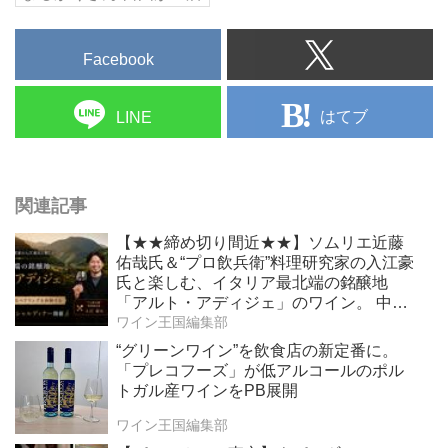
Facebook
はてブ
LINE
関連記事
【★★締め切り間近★★】ソムリエ近藤
佑哉氏＆“プロ飲兵衛”料理研究家の入江豪
氏と楽しむ、イタリア最北端の銘醸地
「アルト・アディジェ」のワイン。 中国
料理との新たなペアリングを体験する、
ワイン王国編集部
一夜限りのスペシャルディナーを2026年6
“グリーンワイン”を飲食店の新定番に。
月19日（金）開催！
「プレコフーズ」が低アルコールのポル
トガル産ワインをPB展開
ワイン王国編集部