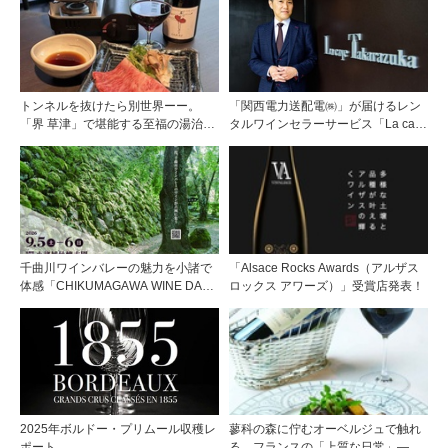
トンネルを抜けたら別世界ーー。
「関西電力送配電㈱」が届けるレン
「界 草津」で堪能する至福の湯治と
タルワインセラーサービス「La cave
上州美食
Takarazuka」を三ツ星レストランシ
ェフソムリエの塚元 晃氏が初訪問！
千曲川ワインバレーの魅力を小諸で
「Alsace Rocks Awards（アルザス
体感「CHIKUMAGAWA WINE DAYS
ロックス アワーズ）」受賞店発表！
2026」9月5・6日に開催！！
2025年ボルドー・プリムール収穫レ
蓼科の森に佇むオーベルジュで触れ
ポート
る、フランスの「上質な日常」――