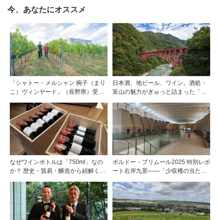
今、あなたにオススメ
「シャトー・メルシャン 椀子（まり
日本酒、地ビール、ワイン。酒処・
こ）ヴィンヤード」（長野県）受け
富山の魅力がぎゅっと詰まった「黒
継がれ、そして拓く。新たなメルロ
部・宇奈月温泉 ぶらり町歩き」
の魅力
なぜワインボトルは「750ml」なの
ボルドー・プリムール2025 特別レポ
か？ 歴史・貿易・醸造から紐解く4
ート右岸九景――「少収穫の当たり
つの仮説
年」を巡る旅 前編ポムロール／サ
ンテミリオン 有力9シャトー訪問記