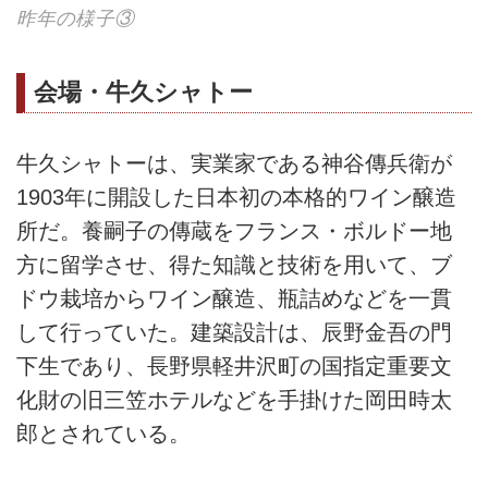
昨年の様子③
会場・牛久シャトー
牛久シャトーは、実業家である神谷傳兵衛が
1903年に開設した日本初の本格的ワイン醸造
所だ。養嗣子の傳蔵をフランス・ボルドー地
方に留学させ、得た知識と技術を用いて、ブ
ドウ栽培からワイン醸造、瓶詰めなどを一貫
して行っていた。建築設計は、辰野金吾の門
下生であり、長野県軽井沢町の国指定重要文
化財の旧三笠ホテルなどを手掛けた岡田時太
郎とされている。