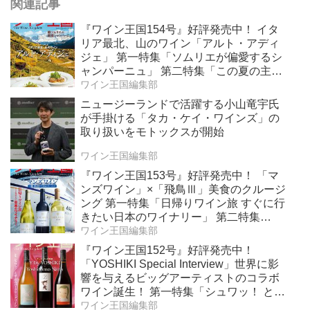
関連記事
『ワイン王国154号』好評発売中！ イタ
リア最北、山のワイン「アルト・アディ
ジェ」 第一特集「ソムリエが偏愛するシ
ャンパーニュ」 第二特集「この夏の主
役！ ナチュラルなロゼワイン」
ワイン王国編集部
ニュージーランドで活躍する小山竜宇氏
が手掛ける「タカ・ケイ・ワインズ」の
取り扱いをモトックスが開始
ワイン王国編集部
『ワイン王国153号』好評発売中！ 「マ
ンズワイン」×「飛鳥Ⅲ」美食のクルージ
ング 第一特集「日帰りワイン旅 すぐに行
きたい日本のワイナリー」 第二特集
「Bordeaux Primeur Report2025」
ワイン王国編集部
『ワイン王国152号』好評発売中！
「YOSHIKI Special Interview」世界に影
響を与えるビッグアーティストのコラボ
ワイン誕生！ 第一特集「シュワッ！ と学
ぶスパークリングワイン」 第二特集「カ
ワイン王国編集部