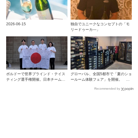
2026-06-15
独自でユニークなコンセプトの「モ
リードゥーカ―」
ボルドーで世界ブラインド・テイス
グローバル、全国5都市で「夏のショ
ティング選手権開催。日本チームが4
ールーム体験フェア」を開催。 ワ
位入賞！
イン関連機器を実機で比較・体
Recommended by
験！！