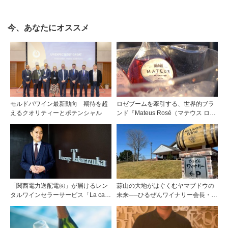
リフォルニア“軽旨”が美味しい」
今、あなたにオススメ
モルドバワイン最新動向 期待を超
ロゼブームを牽引する、世界的ブラ
えるクオリティーとポテンシャル
ンド『Mateus Rosé（マテウス ロ
ゼ』その美味しさの秘密
「関西電力送配電㈱」が届けるレン
蒜山の大地がはぐくむヤマブドウの
タルワインセラーサービス「La cave
未来──ひるぜんワイナリー会長・植
Takarazuka」を三ツ星レストランシ
木啓司氏が語る40年の挑戦
ェフソムリエの塚元 晃氏が初訪問！