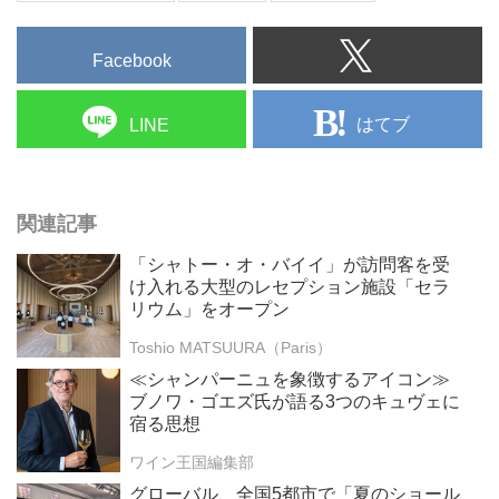
Facebook
はてブ
LINE
関連記事
「シャトー・オ・バイイ」が訪問客を受
け入れる大型のレセプション施設「セラ
リウム」をオープン
Toshio MATSUURA（Paris）
≪シャンパーニュを象徴するアイコン≫
ブノワ・ゴエズ氏が語る3つのキュヴェに
宿る思想
ワイン王国編集部
グローバル、全国5都市で「夏のショール