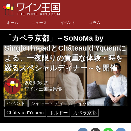
ホーム
ニュース
イベント
コラム
「カペラ京都」～SoNoMa by
SingleThreadとChâteau d'Yquemに
よる、一夜限りの貴重な体験・時を
綴るスペシャルディナー～を開催
2026-06-29
ワイン王国編集部
イベント
シャトー・ディケム
イケム
Château d'Yquem
ボルドー
カペラ京都