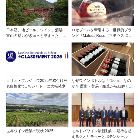
日本酒、地ビール、ワイン。酒処・
ロゼブームを牽引する、世界的ブラ
富山の魅力がぎゅっと詰まった「黒
ンド『Mateus Rosé（マテウス ロ
部・宇奈月温泉 ぶらり町歩き」
ゼ』その美味しさの秘密
クリュ・ブルジョワ2025年格付け発
なぜワインボトルは「750ml」なの
表厳格化で170シャトーに大幅減少
か？ 歴史・貿易・醸造から紐解く4
つの仮説
世界ワイン産業の現状 2025
モルドバワイン最新動向 期待を超
えるクオリティーとポテンシャル