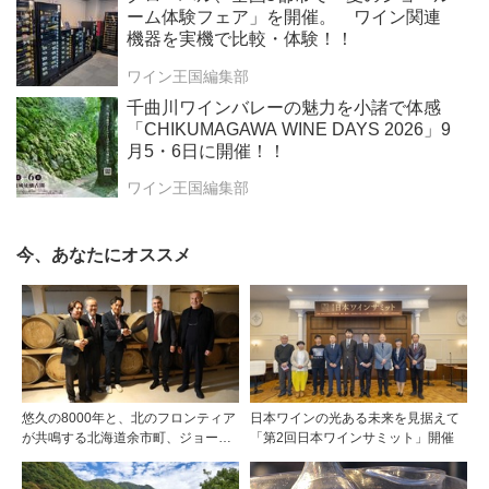
ーム体験フェア」を開催。 ワイン関連
機器を実機で比較・体験！！
ワイン王国編集部
千曲川ワインバレーの魅力を小諸で体感
「CHIKUMAGAWA WINE DAYS 2026」9
月5・6日に開催！！
ワイン王国編集部
今、あなたにオススメ
悠久の8000年と、北のフロンティア
日本ワインの光ある未来を見据えて
が共鳴する北海道余市町、ジョージ
「第2回日本ワインサミット」開催
ア・グルジャーニ市と友好提携を締
結