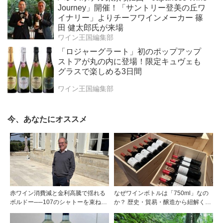
Journey」開催！「サントリー登美の丘ワ
イナリー」よりチーフワインメーカー 篠
田 健太郎氏が来場
ワイン王国編集部
「ロジャーグラート」初のポップアップ
ストアが丸の内に登場！限定キュヴェも
グラスで楽しめる3日間
ワイン王国編集部
今、あなたにオススメ
赤ワイン消費減と金利高騰で揺れる
なぜワインボトルは「750ml」なの
ボルドー──107のシャトーを束ねる
か？ 歴史・貿易・醸造から紐解く4
グラン・セルクル会長が語る構造改
つの仮説
革