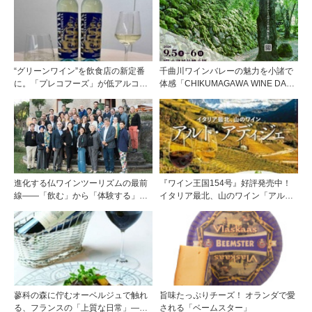
“グリーンワイン”を飲食店の新定番
千曲川ワインバレーの魅力を小諸で
に。「プレコフーズ」が低アルコー
体感「CHIKUMAGAWA WINE DAYS
ルのポルトガル産ワインをPB展開
2026」9月5・6日に開催！！
進化する仏ワインツーリズムの最前
『ワイン王国154号』好評発売中！
線――「飲む」から「体験する」プ
イタリア最北、山のワイン「アル
レミアム・ワインツーリズムへ ～
ト・アディジェ」第一特集「ソムリ
フランスのドメーヌグループ組織が
エが偏愛するシャンパーニュ」第二
描く、五感で深掘りする次世代のテ
特集「この夏の主役！ ナチュラルな
ロワール体験
ロゼワイン」
蓼科の森に佇むオーベルジュで触れ
旨味たっぷりチーズ！ オランダで愛
る、フランスの「上質な日常」――
される「ベームスター」