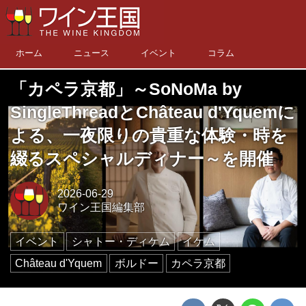
ホーム
ニュース
イベント
コラム
「カペラ京都」～SoNoMa by
SingleThreadとChâteau d'Yquemに
よる、一夜限りの貴重な体験・時を
綴るスペシャルディナー～を開催
2026-06-29
ワイン王国編集部
イベント
シャトー・ディケム
イケム
Château d'Yquem
ボルドー
カペラ京都