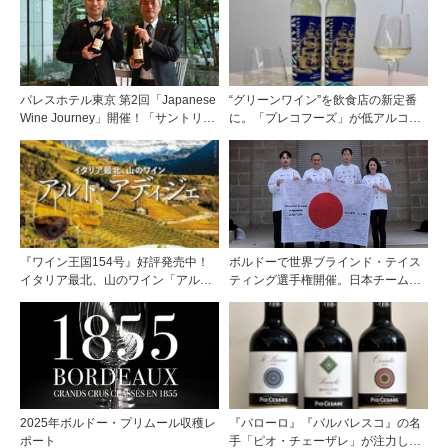
パレスホテル東京 第2回「Japanese
“グリーンワイン”を飲食店の新定番
Wine Journey」開催！「サントリー
に。「プレコフーズ」が低アルコー
登美の丘ワイナリー」よりチーフワ
ルのポルトガル産ワインをPB展開
インメーカー 篠田 健太郎氏が来場
『ワイン王国154号』好評発売中！
ボルドーで世界ブラインド・テイス
イタリア最北、山のワイン「アル
ティング選手権開催。日本チームが4
ト・アディジェ」第一特集「ソムリ
位入賞！
エが偏愛するシャンパーニュ」第二
特集「この夏の主役！ ナチュラルな
ロゼワイン」
2025年ボルドー・プリムール収穫レ
『バローロ』『バルバレスコ』の名
ポート
手「ピオ・チェーザレ」が注力し