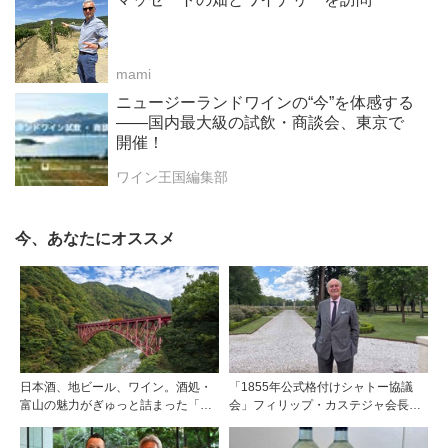
mami
ニュージーランドワインの“今”を体感する
――国内最大級の試飲・商談会、東京で
開催！
ワイン王国編集部
今、あなたにオススメ
日本酒、地ビール、ワイン。酒処・
「1855年公式格付けシャトー協議
富山の魅力がぎゅっと詰まった「黒
会」フィリップ・カステジャ会長イ
部・宇奈月温泉 ぶらり町歩き」
ンタビュー 時間が価値を刻む——
1855年格付け、170年目の再評価