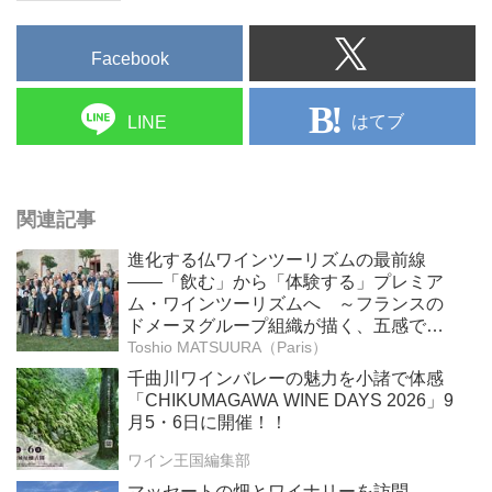
Facebook
はてブ
LINE
関連記事
進化する仏ワインツーリズムの最前線
――「飲む」から「体験する」プレミア
ム・ワインツーリズムへ ～フランスの
ドメーヌグループ組織が描く、五感で深
掘りする次世代のテロワール体験
Toshio MATSUURA（Paris）
千曲川ワインバレーの魅力を小諸で体感
「CHIKUMAGAWA WINE DAYS 2026」9
月5・6日に開催！！
ワイン王国編集部
マッセートの畑とワイナリーを訪問