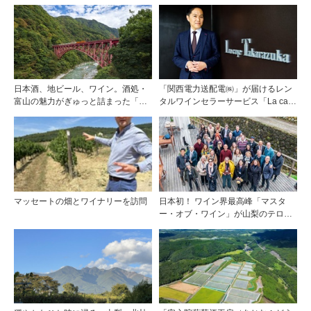
日本酒、地ビール、ワイン。酒処・
「関西電力送配電㈱」が届けるレン
富山の魅力がぎゅっと詰まった「黒
タルワインセラーサービス「La cave
部・宇奈月温泉 ぶらり町歩き」
Takarazuka」を三ツ星レストランシ
ェフソムリエの塚元 晃氏が初訪問！
マッセートの畑とワイナリーを訪問
日本初！ ワイン界最高峰「マスタ
ー・オブ・ワイン」が山梨のテロワ
ールを視察