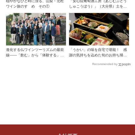
穏やかなひと時に浸る、山梨・北杜
「安心院葡萄酒工房（あじむぶどう
ワイン旅のすゝめ その①
しゅこうぼう）」（大分県）土を作
り、ブドウに向き合い―畑の進化が
ワインに実を結ぶ
進化する仏ワインツーリズムの最前
「うかい」の味を自宅で堪能！ 感
線――「飲む」から「体験する」プ
謝の気持ちを込めた旬のお持ち帰り
レミアム・ワインツーリズムへ ～
料理
Recommended by
フランスのドメーヌグループ組織が
描く、五感で深掘りする次世代のテ
ロワール体験