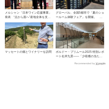
メルシャン「日本ワイン応援事業」
グローバル、全国5都市で「夏のショ
発表 “点から面へ”産地全体を支え
ールーム体験フェア」を開催。 ワ
る新たな挑戦
イン関連機器を実機で比較・体
験！！
マッセートの畑とワイナリーを訪問
ボルドー・プリムール2025 特別レポ
ート右岸九景――「少収穫の当たり
年」を巡る旅 後編ポムロール／サ
Recommended by
ンテミリオン 有力9シャトー訪問記