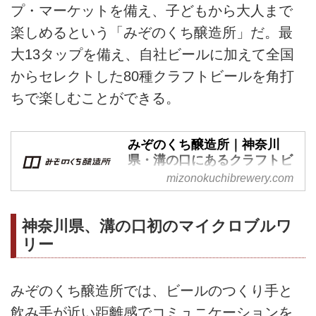
プ・マーケットを備え、子どもから大人まで
楽しめるという「みぞのくち醸造所」だ。最
大13タップを備え、自社ビールに加えて全国
からセレクトした80種クラフトビールを角打
ちで楽しむことができる。
みぞのくち醸造所｜神奈川
県・溝の口にあるクラフトビ
ールブルワリー
mizonokuchibrewery.com
神奈川・溝の口にあるクラフトビ
ールブルワリー『みぞのくち醸造
神奈川県、溝の口初のマイクロブルワ
所』。醸造風景を眺めながら、13
リー
個のタップからつくりたての新鮮
なビールや醸造家が厳選した工場
直送の樽生ビールを味わうことが
みぞのくち醸造所では、ビールのつくり手と
できる、溝の口初のブルワリー＆
飲み手が近い距離感でコミュニケーションを
タップルームです。