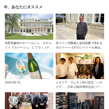
今、あなたにオススメ
長野県蓼科のオーベルジュ「ホテル
赤ワイン消費減と金利高騰で揺れる
ドゥ ラルパージュ」にてヴィンテー
ボルドー──107のシャトーを束ねる
ジワインと美食のイベントを開催。
グラン・セルクル会長が語る構造改
『シャトー・ペトリュス 1976年』ほ
革
か計7アイテムのワインペアリング
2026-06-15
イタリア・ヴェネト州の至宝「パス
クア」。日本上陸40周年記念パーテ
ィーを開催