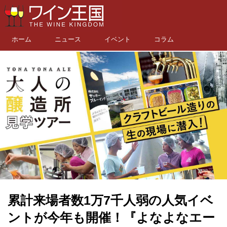
ホーム
ニュース
イベント
コラム
累計来場者数1万7千人弱の人気イベ
ントが今年も開催！『よなよなエー