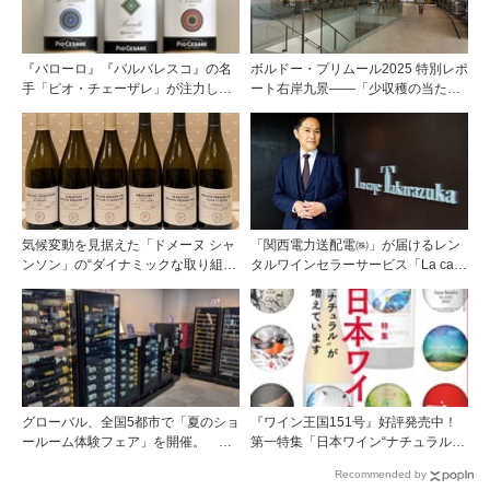
『バローロ』『バルバレスコ』の名
ボルドー・プリムール2025 特別レポ
手「ピオ・チェーザレ」が注力し
ート右岸九景――「少収穫の当たり
た“シングル・ヴィンヤード（単一
年」を巡る旅 後編ポムロール／サ
畑）”シリーズ！
ンテミリオン 有力9シャトー訪問記
気候変動を見据えた「ドメーヌ シャ
「関西電力送配電㈱」が届けるレン
ンソン」の“ダイナミックな取り組
タルワインセラーサービス「La cave
み”
Takarazuka」を三ツ星レストランシ
ェフソムリエの塚元 晃氏が初訪問！
グローバル、全国5都市で「夏のショ
『ワイン王国151号』好評発売中！
ールーム体験フェア」を開催。 ワ
第一特集「日本ワイン“ナチュラルが
イン関連機器を実機で比較・体
増えています”」第二特集「頂点を成
Recommended by
験！！
す キアンティ・クラッシコ グラン・