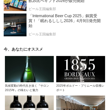
飲み比べギフト2026が販売開始
ビール王国編集部
「International Beer Cup 2025」銅賞受
賞！「眠れるししし2026」4月9日発売開
始
ビール王国編集部
今、あなたにオススメ
気候変動の時代生き抜く『サロン
2025年ボルドー・プリムール収穫レ
2015年』の味わいと魅力
ポート