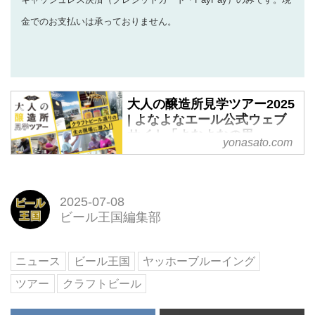
金でのお支払いは承っておりません。
大人の醸造所見学ツアー2025
| よなよなエール公式ウェブ
サイト「よなよなの里」
yonasato.com
「よなよなエール」「水曜日のネ
コ」「インドの青鬼」などのクラ
フトビールメーカー・ヤッホーブ
2025-07-08
ルーイングのビール工場見学ツア
ビール王国編集部
ーです。ガラス越しではない「生
の現場」で、クラフトビール造り
の面白さを体感してください。5
ニュース
ビール王国
ヤッホーブルーイング
種類のビールも試飲体験も！長野
ツアー
クラフトビール
県・佐久市の工場で開催します。