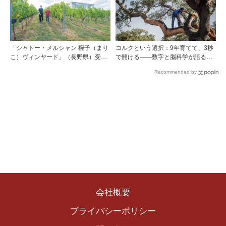
「シャトー・メルシャン 椀子（まり
コルクという選択：9年育てて、3秒
こ）ヴィンヤード」（長野県）受け
で開ける——数字と脳科学が語る栓
継がれ、そして拓く。新たなメルロ
の理由
Recommended by
の魅力
会社概要
プライバシーポリシー