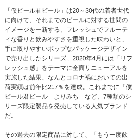
ンプも販売中！レモンやマスカッ
「僕ビール君ビール」は20～30代の若者世代
トのような爽やかな香りと軽快な
に向けて、それまでのビールに対する世間の
飲み口が特徴です。
イメージを一新する、フレッシュでフルーテ
ィな香りと飲みやすさを重視した味わいと、
手に取りやすいポップなパッケージデザイン
で売り出したシリーズ。2020年4月には「リフ
レッシュ感」をテーマに全面リニューアルを
実施した結果、なんとコロナ禍においての出
荷実績は前年比217％を達成。これまでに「僕
ビール君ビール よりみち」など、7種類のシ
リーズ限定製品を発売している人気ブランド
だ。
その過去の限定商品に対して、「もう一度飲