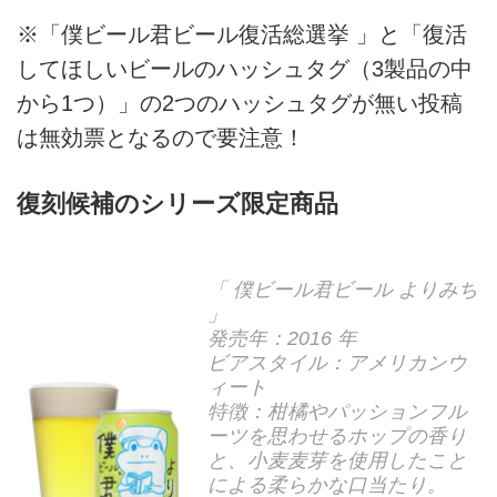
※「僕ビール君ビール復活総選挙 」と「復活
してほしいビールのハッシュタグ（3製品の中
から1つ）」の2つのハッシュタグが無い投稿
は無効票となるので要注意！
復刻候補のシリーズ限定商品
「 僕ビール君ビール よりみち
」
発売年：2016 年
ビアスタイル：アメリカンウ
ィート
特徴：柑橘やパッションフル
ーツを思わせるホップの香り
と、小麦麦芽を使用したこと
による柔らかな口当たり。