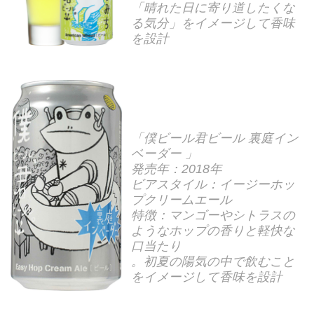
「晴れた日に寄り道したくな
る気分」をイメージして香味
を設計
「僕ビール君ビール 裏庭イン
ベーダー 」
発売年：2018年
ビアスタイル：イージーホッ
プクリームエール
特徴：マンゴーやシトラスの
ようなホップの香りと軽快な
口当たり
。初夏の陽気の中で飲むこと
をイメージして香味を設計