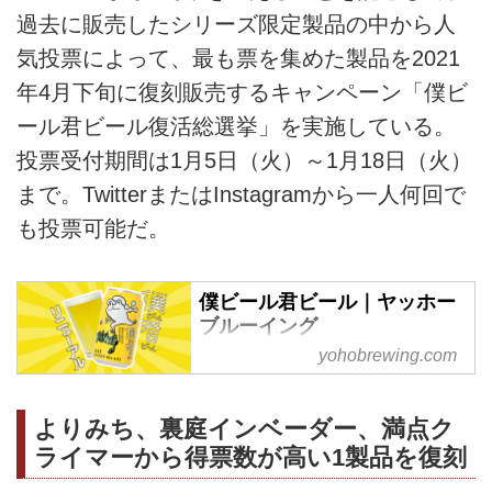
過去に販売したシリーズ限定製品の中から人
気投票によって、最も票を集めた製品を2021
年4月下旬に復刻販売するキャンペーン「僕ビ
ール君ビール復活総選挙」を実施している。
投票受付期間は1月5日（火）～1月18日（火）
まで。TwitterまたはInstagramから一人何回で
も投票可能だ。
僕ビール君ビール｜ヤッホー
ブルーイング
yohobrewing.com
ローソン・ナチュラルローソン・
ポプラ限定のクラフトビール「僕
ビール君ビール」がリニューア
よりみち、裏庭インベーダー、満点ク
ル。オリジナルグラスが当たるキ
ライマーから得票数が高い1製品を復刻
ャンペーン＆からあげクンとコラ
ボしたLINEクリエイターズスタ