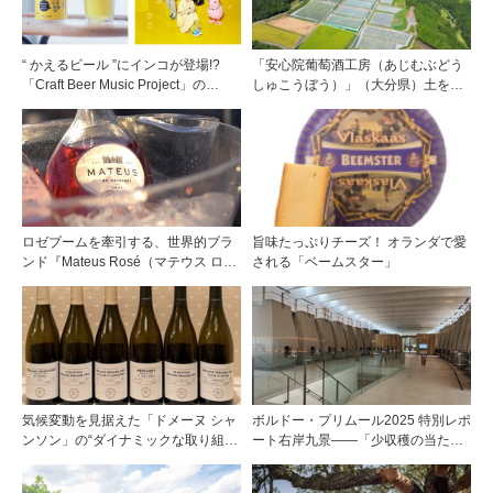
“ かえるビール ”にインコが登場!?
「安心院葡萄酒工房（あじむぶどう
「Craft Beer Music Project」の
しゅこうぼう）」（大分県）土を作
「FLOWER FLOWER」コラボ缶を
り、ブドウに向き合い―畑の進化が
全国のローソン他で発売
ワインに実を結ぶ
ロゼブームを牽引する、世界的ブラ
旨味たっぷりチーズ！ オランダで愛
ンド『Mateus Rosé（マテウス ロ
される「ベームスター」
ゼ』その美味しさの秘密
気候変動を見据えた「ドメーヌ シャ
ボルドー・プリムール2025 特別レポ
ンソン」の“ダイナミックな取り組
ート右岸九景――「少収穫の当たり
み”
年」を巡る旅 前編ポムロール／サ
ンテミリオン 有力9シャトー訪問記