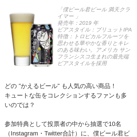
「僕ビール君ビール 満天クラ
イマー 」
発売年：2019 年
ビアスタイル：ブリュットIPA
特徴：トロピカルフルーツを
思わせる華やかな香りとキレ
のある味わい。アメリカ サン
フランシスコ生まれの最先端
ビアスタイルを採用
どの "かえるビール" も人気の高い商品！
キュートな缶をコレクションするファンも多
いのでは？
参加特典として投票者の中から抽選で10名
（Instagram・Twitter合計）に、僕ビール君ビ