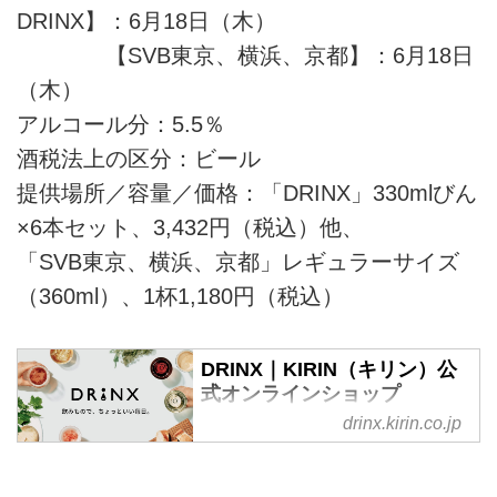
DRINX】：6月18日（木）
【SVB東京、横浜、京都】：6月18日
（木）
アルコール分：5.5％
酒税法上の区分：ビール
提供場所／容量／価格：「DRINX」330mlびん
×6本セット、3,432円（税込）他、
「SVB東京、横浜、京都」レギュラーサイズ
（360ml）、1杯1,180円（税込）
DRINX｜KIRIN（キリン）公
式オンラインショップ
drinx.kirin.co.jp
KIRIN（キリン） オンラインショ
ップ DRINX（ドリンクス）はキ
リンが運営するお酒（ビール・ウ