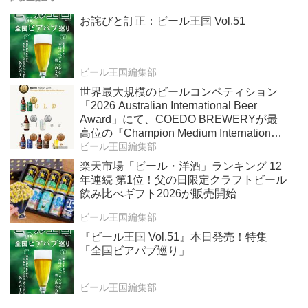
お詫びと訂正：ビール王国 Vol.51
ビール王国編集部
世界最大規模のビールコンペティション
「2026 Australian International Beer
Award」にて、COEDO BREWERYが最
高位の『Champion Medium International
Brewery』を受賞！
ビール王国編集部
楽天市場「ビール・洋酒」ランキング 12
年連続 第1位！父の日限定クラフトビール
飲み比べギフト2026が販売開始
ビール王国編集部
『ビール王国 Vol.51』本日発売！特集
「全国ビアパブ巡り」
ビール王国編集部