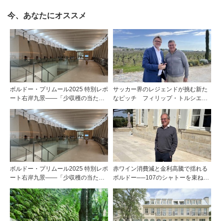
今、あなたにオススメ
ボルドー・プリムール2025 特別レポ
サッカー界のレジェンドが挑む新た
ート右岸九景――「少収穫の当たり
なピッチ フィリップ・トルシエが
年」を巡る旅 前編ポムロール／サ
描くサンテミリオンの夢
ンテミリオン 有力9シャトー訪問記
ボルドー・プリムール2025 特別レポ
赤ワイン消費減と金利高騰で揺れる
ート右岸九景――「少収穫の当たり
ボルドー──107のシャトーを束ねる
年」を巡る旅 後編ポムロール／サ
グラン・セルクル会長が語る構造改
ンテミリオン 有力9シャトー訪問記
革