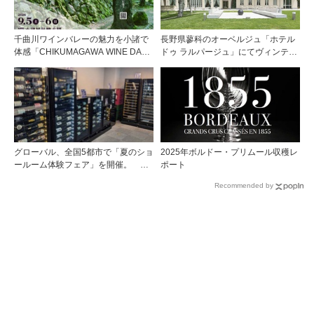
千曲川ワインバレーの魅力を小諸で
長野県蓼科のオーベルジュ「ホテル
体感「CHIKUMAGAWA WINE DAYS
ドゥ ラルパージュ」にてヴィンテー
2026」9月5・6日に開催！！
ジワインと美食のイベントを開催。
『シャトー・ペトリュス 1976年』ほ
か計7アイテムのワインペアリング
グローバル、全国5都市で「夏のショ
2025年ボルドー・プリムール収穫レ
ールーム体験フェア」を開催。 ワ
ポート
イン関連機器を実機で比較・体
Recommended by
験！！