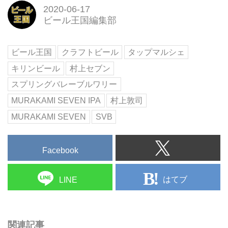
イスキー・ワイン）の公式通販サ
2020-06-17
イトです。最新の特集やイベント
ビール王国編集部
情報も続々お届けします。限定商
品やギフト商品多数。5,500円以
上で送料無料。
ビール王国
クラフトビール
タップマルシェ
キリンビール
村上セブン
スプリングバレーブルワリー
MURAKAMI SEVEN IPA
村上敦司
MURAKAMI SEVEN
SVB
Facebook
はてブ
LINE
関連記事