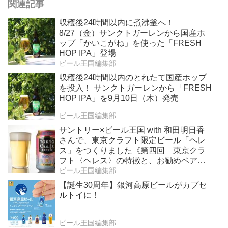
関連記事
収穫後24時間以内に煮沸釜へ！
8/27（金）サンクトガーレンから国産ホ
ップ「かいこがね」を使った「FRESH
HOP IPA」登場
ビール王国編集部
収穫後24時間以内のとれたて国産ホップ
を投入！ サンクトガーレンから「FRESH
HOP IPA」を9月10日（木）発売
ビール王国編集部
サントリー×ビール王国 with 和田明日香
さんで、東京クラフト限定ビール「ヘレ
ス」をつくりました《第四回 東京クラ
フト〈ヘレス〉の特徴と、お勧めペアリ
ング》
ビール王国編集部
【誕生30周年】銀河高原ビールがカプセ
ルトイに！
ビール王国編集部