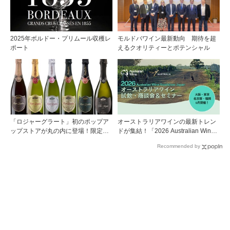
2025年ボルドー・プリムール収穫レ
モルドバワイン最新動向 期待を超
ポート
えるクオリティーとポテンシャル
「ロジャーグラート」初のポップア
オーストラリアワインの最新トレン
ップストアが丸の内に登場！限定キ
ドが集結！「2026 Australian Wine
ュヴェもグラスで楽しめる3日間
Roadshow Japan」9月に全国4都市
Recommended by
で開催