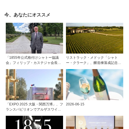
今、あなたにオススメ
「1855年公式格付けシャトー協議
リストラック・メドック「シャト
会」フィリップ・カステジャ会長イ
ー・クラーク」、醸造棟落成記念夕
ンタビュー 時間が価値を刻む——
食会を開催
1855年格付け、170年目の再評価
「EXPO 2025 大阪・関西万博」、フ
2026-06-15
ランスパビリオンでアルザスワイン
の深淵な世界に触れる