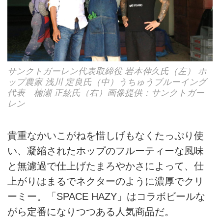
サンクトガーレン代表取締役 岩本伸久氏（左） ホ
ップ農家 浅川 定良氏（中）うちゅうブルーイング
代表 楠瀬 正紘氏（右）画像提供：サンクトガー
レン
貴重なかいこがねを惜しげもなくたっぷり使
い、凝縮されたホップのフルーティーな風味
と無濾過で仕上げたまろやかさによって、仕
上がりはまるでネクターのように濃厚でクリ
ーミー。「SPACE HAZY」はコラボビールな
がら定番になりつつある人気商品だ。