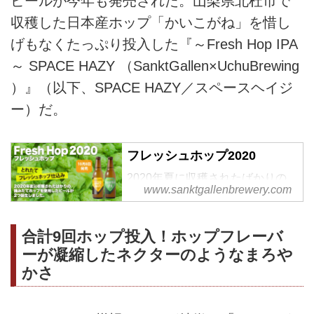
ビールが今年も発売された。山梨県北杜市で
収穫した日本産ホップ「かいこがね」を惜し
げもなくたっぷり投入した『～Fresh Hop IPA
～ SPACE HAZY （SanktGallen×UchuBrewing
）』（以下、SPACE HAZY／スペースヘイジ
ー）だ。
フレッシュホップ2020
2020年夏に収穫されたばかりの
www.sanktgallenbrewery.com
摘みたてホップを使用したビール
が2つ誕生しました。
合計9回ホップ投入！ホップフレーバ
ーが凝縮したネクターのようなまろや
かさ