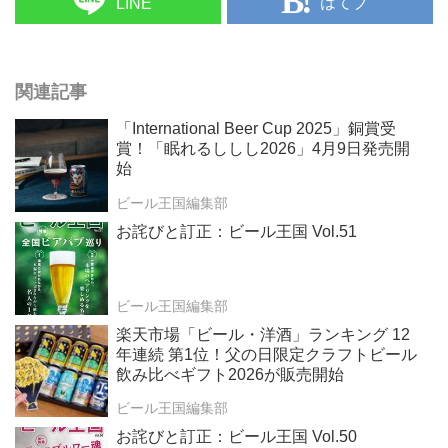
はてブ
LINE
関連記事
「International Beer Cup 2025」銅賞受
賞！「眠れるししし2026」4月9日発売開
始
ビール王国編集部
お詫びと訂正：ビール王国 Vol.51
ビール王国編集部
楽天市場「ビール・洋酒」ランキング 12
年連続 第1位！父の日限定クラフトビール
飲み比べギフト2026が販売開始
ビール王国編集部
お詫びと訂正：ビール王国 Vol.50