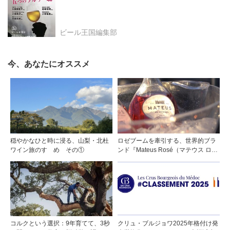
ビール王国編集部
今、あなたにオススメ
穏やかなひと時に浸る、山梨・北杜
ロゼブームを牽引する、世界的ブラ
ワイン旅のすゝめ その①
ンド『Mateus Rosé（マテウス ロ
ゼ』その美味しさの秘密
コルクという選択：9年育てて、3秒
クリュ・ブルジョワ2025年格付け発