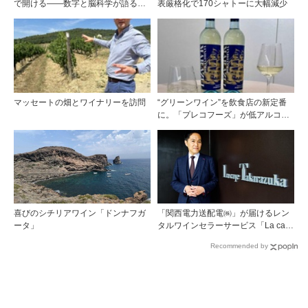
で開ける——数字と脳科学が語る栓
表厳格化で170シャトーに大幅減少
の理由
マッセートの畑とワイナリーを訪問
“グリーンワイン”を飲食店の新定番
に。「プレコフーズ」が低アルコー
ルのポルトガル産ワインをPB展開
喜びのシチリアワイン「ドンナフガ
「関西電力送配電㈱」が届けるレン
ータ」
タルワインセラーサービス「La cave
Takarazuka」を三ツ星レストランシ
Recommended by
ェフソムリエの塚元 晃氏が初訪問！