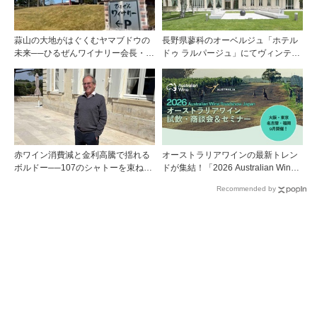
蒜山の大地がはぐくむヤマブドウの
長野県蓼科のオーベルジュ「ホテル
未来──ひるぜんワイナリー会長・植
ドゥ ラルパージュ」にてヴィンテー
木啓司氏が語る40年の挑戦
ジワインと美食のイベントを開催。
『シャトー・ペトリュス 1976年』ほ
か計7アイテムのワインペアリング
赤ワイン消費減と金利高騰で揺れる
オーストラリアワインの最新トレン
ボルドー──107のシャトーを束ねる
ドが集結！「2026 Australian Wine
グラン・セルクル会長が語る構造改
Roadshow Japan」9月に全国4都市
Recommended by
革
で開催