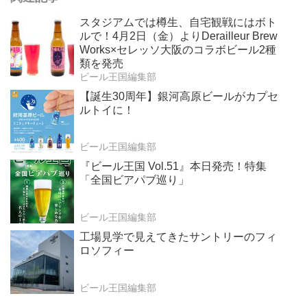
スタジアムでは樽生、自宅観戦にはボト
ルで！4月2日（金）よりDerailleur Brew
Works×セレッソ大阪のコラボビール2種
類を発売
ビール王国編集部
【誕生30周年】銀河高原ビールがカプセ
ルトイに！
ビール王国編集部
『ビール王国 Vol.51』本日発売！特集
「全国ビアパブ巡り」
ビール王国編集部
工場見学で見えてきたサントリーのフィ
ロソフィー
ビール王国編集部