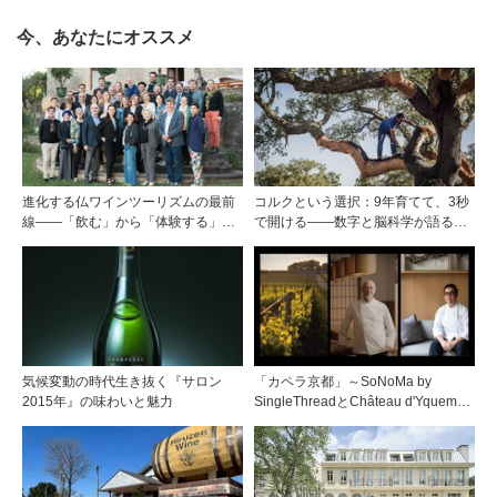
今、あなたにオススメ
進化する仏ワインツーリズムの最前
コルクという選択：9年育てて、3秒
線――「飲む」から「体験する」プ
で開ける——数字と脳科学が語る栓
レミアム・ワインツーリズムへ ～
の理由
フランスのドメーヌグループ組織が
描く、五感で深掘りする次世代のテ
ロワール体験
気候変動の時代生き抜く『サロン
「カペラ京都」～SoNoMa by
2015年』の味わいと魅力
SingleThreadとChâteau d'Yquemに
よる、一夜限りの貴重な体験・時を
綴るスペシャルディナー～を開催