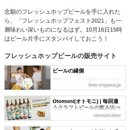
念願のフレッシュホップビールを手に入れた
ら、「フレッシュホップフェスト2021」も一
層味わい深いものになるはず。10月16日15時
はビール片手にスタンバイしておこう！
フレッシュホップビールの販売サイト
ビールの縁側
日本には、およそ500ものクラフ
beer-engawa.jp
トビールのブルワリーがありま
す。ビールの縁側は、ブルワリー
とクラフトビールファンをつな
Otomoni(オトモニ) | 毎回違
ぐ、国内初およびクラフトビール
うクラフトビールの飲み比べ
専門のポータルサイトです。おい
ができるサブスク
otomoni.beer
しさを長く保持する専用樽で、新
Otomoni(オトモニ)はクラフトビ
たなクラフトビール生活をはじめ
ールの飲み比べ定期便です。国内