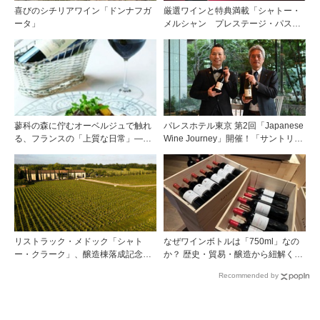
喜びのシチリアワイン「ドンナフガ
厳選ワインと特典満載「シャトー・
ータ」
メルシャン プレステージ・パスポ
ート2025-2026」
蓼科の森に佇むオーベルジュで触れ
パレスホテル東京 第2回「Japanese
る、フランスの「上質な日常」――
Wine Journey」開催！「サントリー
ホテル ドゥ ラルパージュ――
登美の丘ワイナリー」よりチーフワ
インメーカー 篠田 健太郎氏が来場
リストラック・メドック「シャト
なぜワインボトルは「750ml」なの
ー・クラーク」、醸造棟落成記念夕
か？ 歴史・貿易・醸造から紐解く4
食会を開催
つの仮説
Recommended by