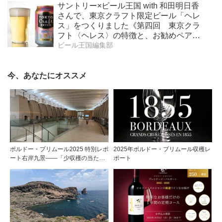
サントリー×ビール王国 with 和田明日香
さんで、東京クラフト限定ビール「ヘレ
ス」をつくりました《第四回 東京クラ
フト〈ヘレス〉の特徴と、お勧めペアリ
ング》
ビール王国編集部
今、あなたにオススメ
ボルドー・プリムール2025 特別レポ
2025年ボルドー・プリムール収穫レ
ート右岸九景――「少収穫の当たり
ポート
年」を巡る旅 前編ポムロール／サ
ンテミリオン 有力9シャトー訪問記