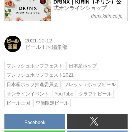
DRINX｜KIRIN（キリン）公
てください。月額費・会員登録費
最大級1700種類以上の中から厳
式オンラインショップ
は無料です。
選して、毎回違ったクラフトビー
drinx.kirin.co.jp
KIRIN（キリン） オンラインショ
ルをお届け。普段目にしないよう
ップ DRINX（ドリンクス）はキ
な季節や地域限定の希少なクラフ
リンが運営するお酒（ビール・ウ
トビールもセットになっていて、
イスキー・ワイン）の公式通販サ
2021-10-12
何が届くかはお楽しみです。季節
イトです。最新の特集やイベント
ビール王国編集部
や地域限定の希少なクラフトビー
情報も続々お届けします。限定商
ルもセットになっていて、何が届
品やギフト商品多数。5,500円以
くかはお楽しみです。世界中
上で送料無料。
フレッシュホップフェスト
日本産ホップ
の“こだわり“のクラフトビールを
自宅にお取り寄せしましょう！
フレッシュホップフェスト2021
日本産ホップ推進委員会
フレッシュホップビール
オンラインイベント
YouTube
クラフトビール
ビール王国
季節限定ビール
Facebook