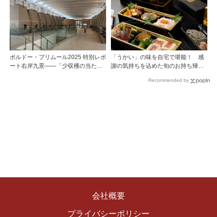
ボルドー・プリムール2025 特別レポ
「うかい」の味を自宅で堪能！ 感
ート右岸九景――「少収穫の当たり
謝の気持ちを込めた旬のお持ち帰り
年」を巡る旅 前編ポムロール／サ
料理
Recommended by
ンテミリオン 有力9シャトー訪問記
会社概要
プライバシーポリシー