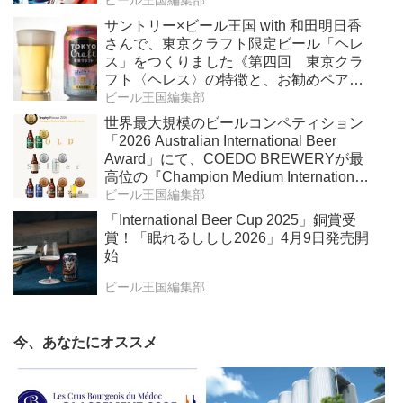
ビール王国編集部
サントリー×ビール王国 with 和田明日香
さんで、東京クラフト限定ビール「ヘレ
ス」をつくりました《第四回 東京クラ
フト〈ヘレス〉の特徴と、お勧めペアリ
ング》
ビール王国編集部
世界最大規模のビールコンペティション
「2026 Australian International Beer
Award」にて、COEDO BREWERYが最
高位の『Champion Medium International
Brewery』を受賞！
ビール王国編集部
「International Beer Cup 2025」銅賞受
賞！「眠れるししし2026」4月9日発売開
始
ビール王国編集部
今、あなたにオススメ