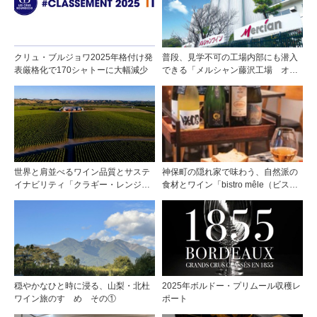
クリュ・ブルジョワ2025年格付け発
普段、見学不可の工場内部にも潜入
表厳格化で170シャトーに大幅減少
できる「メルシャン藤沢工場 オン
ライン開放祭」を開催！
世界と肩並べるワイン品質とサステ
神保町の隠れ家で味わう、自然派の
イナビリティ「クラギー・レンジ」
食材とワイン「bistro mêle（ビスト
の挑戦
ロ メレ）」
穏やかなひと時に浸る、山梨・北杜
2025年ボルドー・プリムール収穫レ
ワイン旅のすゝめ その①
ポート