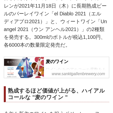
レンが2021年11月18日（木）に長期熟成ビー
ルのバーレイワイン「el Diablo 2021（エル
ディアブロ2021）」と、ウィートワイン「Un
angel 2021（ウン アンヘル2021）」の2種類
を発売する。300mlのボトルが税込1,100円、
各6000本の数量限定発売だ。
麦のワイン
ワインなみのアルコール度数をも
www.sanktgallenbrewery.com
ち、長期熟成が楽しめるビール
熟成するほど価値が上がる、ハイアル
コールな "麦のワイン "