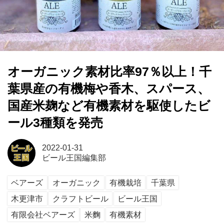
オーガニック素材比率97％以上！千
葉県産の有機梅や香木、スパース、
国産米麹など有機素材を駆使したビ
ール3種類を発売
2022-01-31
ビール王国編集部
ベアーズ
オーガニック
有機栽培
千葉県
木更津市
クラフトビール
ビール王国
有限会社ベアーズ
米麴
有機素材