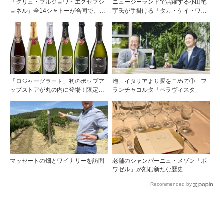
「クリュ・ブルジョワ・エクセプシ
ニュージーランドで活躍する小山竜
ョネル」全14シャトーが合同で、ジ
宇氏が手掛ける「タカ・ケイ・ワイ
ャーナリストを対象とした試飲会を
ンズ」の取り扱いをモトックスが開
パリで開催
始
「ロジャーグラート」初のポップア
泡、イタリアより愛をこめて① フ
ップストアが丸の内に登場！限定キ
ランチャコルタ「ベラヴィスタ」
ュヴェもグラスで楽しめる3日間
マッセートの畑とワイナリーを訪問
老舗のシャンパーニュ・メゾン「ボ
ワゼル」が刻む新たな歴史
Recommended by