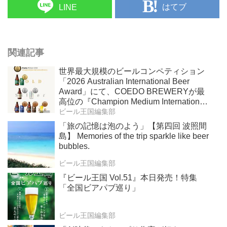
はてブ
LINE
関連記事
世界最大規模のビールコンペティション
「2026 Australian International Beer
Award」にて、COEDO BREWERYが最
高位の『Champion Medium International
Brewery』を受賞！
ビール王国編集部
「旅の記憶は泡のよう」【第四回 波照間
島】 Memories of the trip sparkle like beer
bubbles.
ビール王国編集部
『ビール王国 Vol.51』本日発売！特集
「全国ビアパブ巡り」
ビール王国編集部