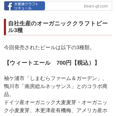
コミュニティマーケット ベア
bears-gt.com
ーズ〈BEARS〉/千葉県木更
津市
自社生産のオーガニッククラフトビー
ベアーズ〈BEARS〉は、健康を
ル3種
楽しみたい人に、おいしくて体に
いい無添加でこだわった商品をい
っぱい集めた千葉県木更津市にあ
今回発売されたビールは以下の3種類。
るセレクトショップです。
【ウィートエール 700円【税込）】
袖ケ浦市「しまむらファーム＆ガーデン」、
鴨川市「南房総ルネッサンス」とのコラボ商
品。
ドイツ産オーガニック大麦麦芽・オーガニッ
ク小麦麦芽、木更津産有機梅、アメリカ産ホ