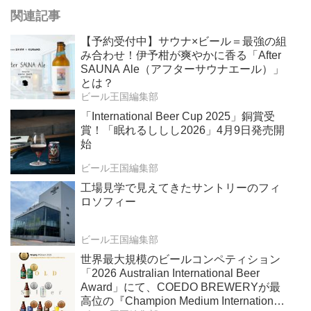
関連記事
【予約受付中】サウナ×ビール＝最強の組
み合わせ！伊予柑が爽やかに香る「After
SAUNA Ale（アフターサウナエール）」
とは？
ビール王国編集部
「International Beer Cup 2025」銅賞受
賞！「眠れるししし2026」4月9日発売開
始
ビール王国編集部
工場見学で見えてきたサントリーのフィ
ロソフィー
ビール王国編集部
世界最大規模のビールコンペティション
「2026 Australian International Beer
Award」にて、COEDO BREWERYが最
高位の『Champion Medium International