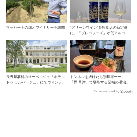
マッセートの畑とワイナリーを訪問
“グリーンワイン”を飲食店の新定番
に。「プレコフーズ」が低アルコー
ルのポルトガル産ワインをPB展開
長野県蓼科のオーベルジュ「ホテル
トンネルを抜けたら別世界ーー。
ドゥ ラルパージュ」にてヴィンテー
「界 草津」で堪能する至福の湯治と
ジワインと美食のイベントを開催。
上州美食
Recommended by
『シャトー・ペトリュス 1976年』ほ
か計7アイテムのワインペアリング