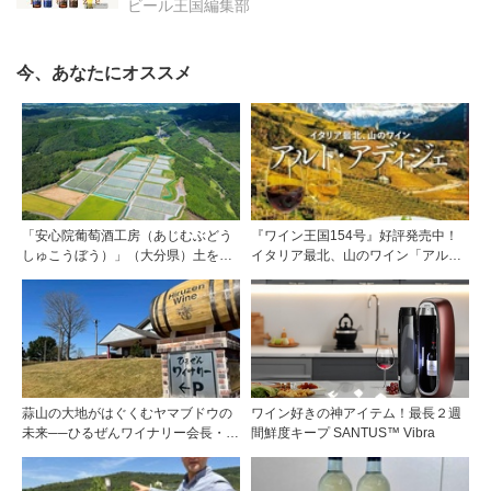
Brewery』を受賞！
ビール王国編集部
今、あなたにオススメ
「安心院葡萄酒工房（あじむぶどう
『ワイン王国154号』好評発売中！
しゅこうぼう）」（大分県）土を作
イタリア最北、山のワイン「アル
り、ブドウに向き合い―畑の進化が
ト・アディジェ」第一特集「ソムリ
ワインに実を結ぶ
エが偏愛するシャンパーニュ」第二
特集「この夏の主役！ ナチュラルな
ロゼワイン」
蒜山の大地がはぐくむヤマブドウの
ワイン好きの神アイテム！最長２週
未来──ひるぜんワイナリー会長・植
間鮮度キープ SANTUS™ Vibra
木啓司氏が語る40年の挑戦