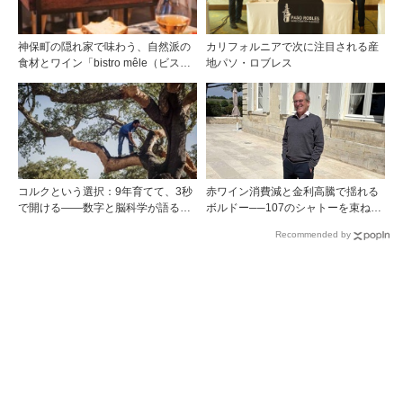
神保町の隠れ家で味わう、自然派の
カリフォルニアで次に注目される産
食材とワイン「bistro mêle（ビスト
地パソ・ロブレス
ロ メレ）」
コルクという選択：9年育てて、3秒
赤ワイン消費減と金利高騰で揺れる
で開ける——数字と脳科学が語る栓
ボルドー──107のシャトーを束ねる
の理由
グラン・セルクル会長が語る構造改
Recommended by
革