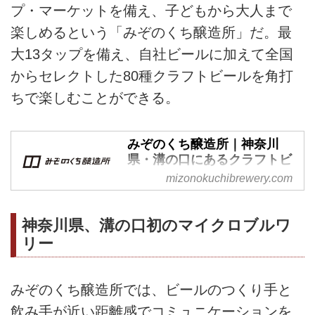
プ・マーケットを備え、子どもから大人まで
楽しめるという「みぞのくち醸造所」だ。最
大13タップを備え、自社ビールに加えて全国
からセレクトした80種クラフトビールを角打
ちで楽しむことができる。
みぞのくち醸造所｜神奈川
県・溝の口にあるクラフトビ
ールブルワリー
mizonokuchibrewery.com
神奈川・溝の口にあるクラフトビ
ールブルワリー『みぞのくち醸造
神奈川県、溝の口初のマイクロブルワ
所』。醸造風景を眺めながら、13
リー
個のタップからつくりたての新鮮
なビールや醸造家が厳選した工場
直送の樽生ビールを味わうことが
みぞのくち醸造所では、ビールのつくり手と
できる、溝の口初のブルワリー＆
飲み手が近い距離感でコミュニケーションを
タップルームです。