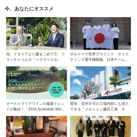
今、あなたにオススメ
泡、イタリアより愛をこめて① フ
ボルドーで世界ブラインド・テイス
ランチャコルタ「ベラヴィスタ」
ティング選手権開催。日本チームが4
位入賞！
オーストラリアワインの最新トレン
普段、見学不可の工場内部にも潜入
ドが集結！「2026 Australian Wine
できる「メルシャン藤沢工場 オン
Roadshow Japan」9月に全国4都市
ライン開放祭」を開催！
で開催