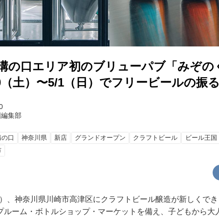
）、溝の口エリア初のブリューパブ「みぞの
/30（土）〜5/1（日）でフリービールの振
0
国編集部
溝の口
神奈川県
新店
グランドオープン
クラフトビール
ビール王国
市
（月）、神奈川県川崎市高津区にクラフトビール醸造が新しくで
プルーム・ボトルショップ・マーケットを備え、子どもから大