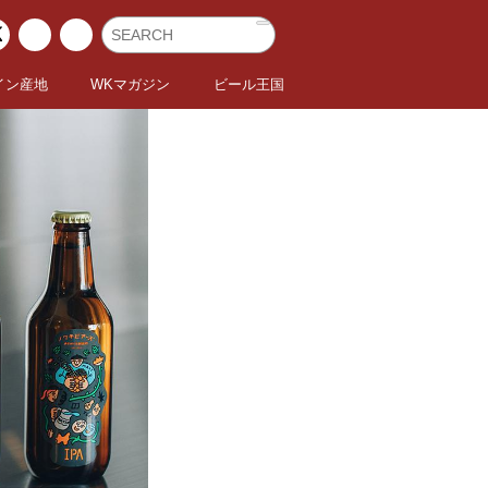
イン産地
WKマガジン
ビール王国