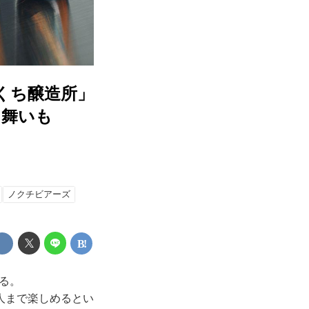
くち醸造所」
る舞いも
ノクチビアーズ
きる。
人まで楽しめるとい