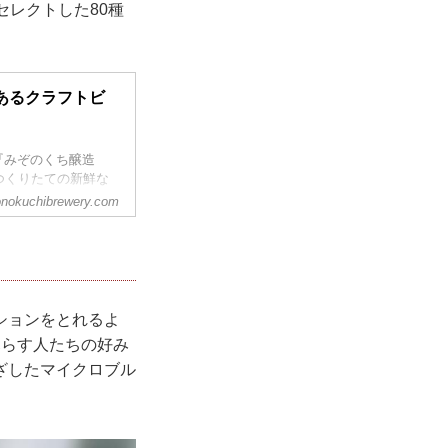
セレクトした80種
あるクラフトビ
『みぞのくち醸造
つくりたての新鮮な
を味わうことができ
nokuchibrewery.com
ションをとれるよ
暮らす人たちの好み
ざしたマイクロブル