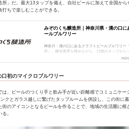
造所」だ。最大13タップを備え、自社ビールに加えて全国から
角打ちで楽しむことができる。
みぞのくち醸造所｜神奈川県・溝の口に
ールブルワリー
神奈川・溝の口にあるクラフトビールブルワリー
所』。醸造風景を眺めながら、13個のタップから
ビールや醸造家が厳選した工場直送の樽生ビール
mizo
る、溝の口初のブルワリー＆タップルームです。
の口初のマイクロブルワリー
では、ビールのつくり手と飲み手が近い距離感でコミュニケー
タンクとガラス越しに繋げたタップルームを併設し、この街に
た街のアイコンとなるビールを作ることで、地域の生活圏に根
いる。