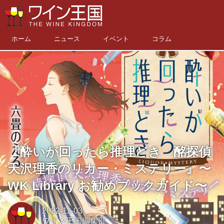
ホーム
ニュース
イベント
コラム
『酔いが回ったら推理どき 酩探偵
天沢理香のリカー・ミステリー』〜
WK Library お勧めブックガイド〜
2022-11-03
ワイン王国編集部