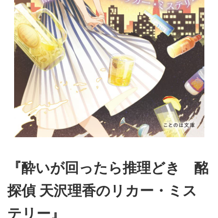
『酔いが回ったら推理どき 酩
探偵 天沢理香のリカー・ミス
テリー』