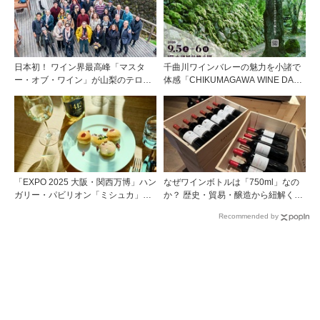
日本初！ ワイン界最高峰「マスタ
千曲川ワインバレーの魅力を小諸で
ー・オブ・ワイン」が山梨のテロワ
体感「CHIKUMAGAWA WINE DAYS
ールを視察
2026」9月5・6日に開催！！
「EXPO 2025 大阪・関西万博」ハン
なぜワインボトルは「750ml」なの
ガリー・パビリオン「ミシュカ」キ
か？ 歴史・貿易・醸造から紐解く4
ッチン＆バーがスゴイ！
つの仮説
Recommended by