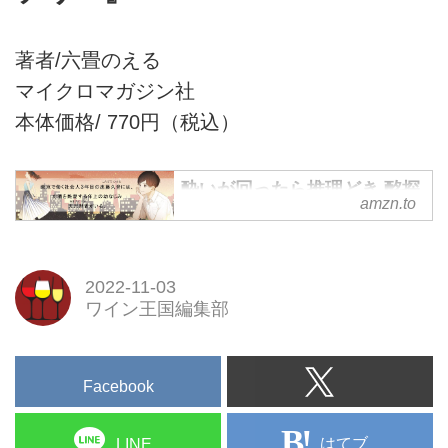
著者/六畳のえる
マイクロマガジン社
本体価格/ 770円（税込）
酔いが回ったら推理どき 酩探
amzn.to
偵天沢理香のリカー・ミステ
リー (ことのは文庫) | 六畳の
える, 倉秦 |本 | 通販 |
Amazon
2022-11-03
ワイン王国編集部
Amazonで六畳のえる, 倉秦の酔い
が回ったら推理どき 酩探偵天沢
理香のリカー・ミステリー (こと
のは文庫)。アマゾンならポイン
Facebook
ト還元本が多数。六畳のえる, 倉
秦作品ほか、お急ぎ便対象商品は
はてブ
LINE
当日お届けも可能。また酔いが回