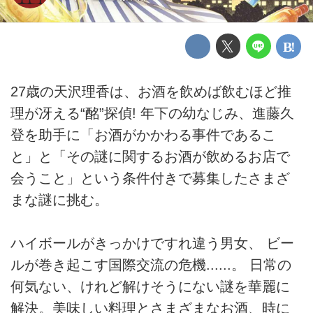
27歳の天沢理香は、お酒を飲めば飲むほど推
理が冴える“酩”探偵! 年下の幼なじみ、進藤久
登を助手に「お酒がかかわる事件であるこ
と」と「その謎に関するお酒が飲めるお店で
会うこと」という条件付きで募集したさまざ
まな謎に挑む。
ハイボールがきっかけですれ違う男女、 ビー
ルが巻き起こす国際交流の危機......。 日常の
何気ない、けれど解けそうにない謎を華麗に
解決。美味しい料理とさまざまなお酒、時に