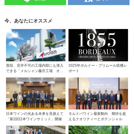
ったら推理どき 酩探偵天沢理香
のリカー・ミステリー (ことのは
文庫)もアマゾン配送商品なら通
今、あなたにオススメ
常配送無料。
普段、見学不可の工場内部にも潜入
2025年ボルドー・プリムール収穫レ
できる「メルシャン藤沢工場 オン
ポート
ライン開放祭」を開催！
日本ワインの光ある未来を見据えて
モルドバワイン最新動向 期待を超
「第2回日本ワインサミット」開催
えるクオリティーとポテンシャル