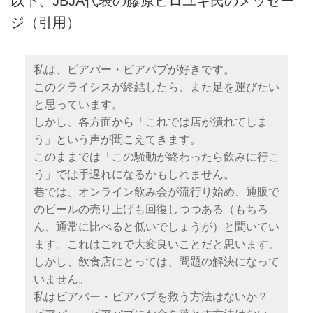
以下、JBJA代表の藤原ヒロユキ氏のメッセー
ビールの魅力を広めるべく、所属
ジ（引用）
するメンバーが日々活動を行って
います。 しかし、新型コロナウ
イルスの影響により、世の中は大
私は、ビアバー・ビアパブが好きです。
変厳しい状況へと変わってしまい
このクライシスが終結したら、また足を運びたい
ました。…
と思っています。
しかし、各方面から「これでは店が潰れてしま
う」という声が聞こえてきます。
このままでは「この騒動が終わったら飲みに行こ
う」では手遅れになるかもしれません。
巷では、オンライン飲み会が流行り始め、通販で
のビールの売り上げも回復しつつある（もちろ
ん、通常に比べると低いでしょうが）と聞いてい
ます。これはこれで大変良いことだと思います。
しかし、飲食店にとっては、問題の解決になって
いません。
私はビアバー・ビアパブを救う方法はないか？