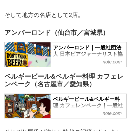
リーのイラストレーターとして仕
事を始めた。 人との出会いに恵
そして地方の名店として2店。
まれ、ポツポツとお仕事をいただ
けるようになり、2年目には関西
アンバーロンド（仙台市／宮城県）
の複数の雑誌に冠付...
アンバーロンド｜一般社団法
人 日本ビアジャーナリスト協
会｜note
note.com
※この記事は有料記事ですが、全
ベルギービール&ベルギー料理 カフェレ
文読むことができます。記事を購
ンベーク（名古屋市／愛知県）
入する（500円）か、この記事か
らサポート（100円〜任意）して
いただくと、noteの決済に関わる
ベルギービール&ベルギー料
手数料・銀行振込手数料を除いた
理 カフェレンベーク｜一般社
金額がこの記事で紹介しているビ
団法人 日本ビアジャーナリス
note.com
アバーに支援されます。 文・イ
ト協会｜note
ラスト：藤原ヒロユキ 2005年4月
※この記事は有料記事ですが、全
1日、私は仙台の野球場にいた。