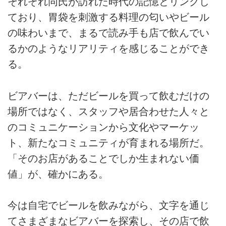
それぞれ同氏が訪れた時代の記憶とリンクし
文読むことができます。記事を購
新しく出来たプロ野球チーム「東
ており、胃袋を刺激する料理の匂いやビール
入する（500円）か、この記事か
北楽天ゴールデンイーグルス」の
らサポート（100円〜任意）して
の味わいまで、まるで読み手も店で飲んでい
本拠地開幕戦を観るために、当時
いただくと、noteの決済に関わる
「フルキャストスタジアム宮城」
るかのようなリアリティを感じることができ
手数料・銀行振込手数料を除いた
と呼ばれていた球場の内野席に座
る。
金額がこの記事で紹介しているビ
っていた。今の...
アバーに支援されます。 文・イ
ラスト：藤原ヒロユキ 「名古屋
ビアバーは、ただビールを買って飲むだけの
に行ったらレンベークに行ってご
場所ではなく、スタッフや居合わせた人々と
らんよ」と言われ、初めて訪れた
のはいつだっただろうか？ レン
のコミュニケーションから文化やマーケッ
ベークがまだ愛知県蟹江町にあっ
ト、新たなコミュニティが育まれる場所だ。
た頃の話なので10年以上前であ
る。 今、レンベークは名古屋市
「そのお店があることでしか生まれない価
内の千種区にある。 ...
値」が、確かにある。
今は自宅でビールを飲みながら、文字を通じ
てさまざまなビアバーを探索し、その店で飲