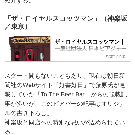
紹介する。
「ザ・ロイヤルスコッツマン」（神楽坂
／東京）
ザ・ロイヤルスコッツマン｜
一般社団法人 日本ビアジャー
ナリスト協会｜note
note.com
※この記事は有料記事ですが、全
文読むことができます。記事を購
スタート間もないこともあり、現在は朝日新
入する（500円）か、この記事か
聞社のWebサイト「好書好日」で藤原氏が連
らサポート（100円〜任意）して
いただくと、noteの決済に関わる
載していた「To The Beer Bar」からの転載記
手数料・銀行振込手数料を除いた
事が多いが、このビアバーの記事はオリジナ
金額がこの記事で紹介しているビ
ルの書き下ろし。
アバーに支援されます。 文・イ
ラスト：藤原ヒロユキ 神楽坂に
神楽坂と同店への特別な思いが込められてい
住みたかった。 大阪で生まれ、
る。
大阪で育ち、24歳の時に大阪でフ