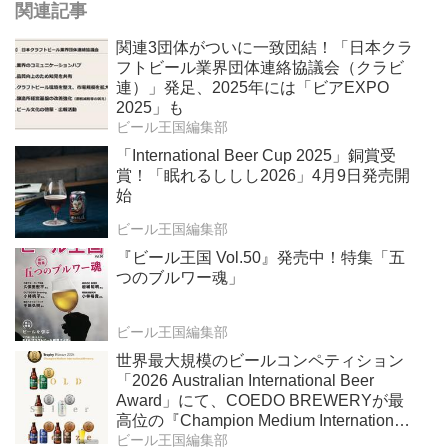
関連記事
関連3団体がついに一致団結！「日本クラ
フトビール業界団体連絡協議会（クラビ
連）」発足、2025年には「ビアEXPO
2025」も
ビール王国編集部
「International Beer Cup 2025」銅賞受
賞！「眠れるししし2026」4月9日発売開
始
ビール王国編集部
『ビール王国 Vol.50』発売中！特集「五
つのブルワー魂」
ビール王国編集部
世界最大規模のビールコンペティション
「2026 Australian International Beer
Award」にて、COEDO BREWERYが最
高位の『Champion Medium International
Brewery』を受賞！
ビール王国編集部