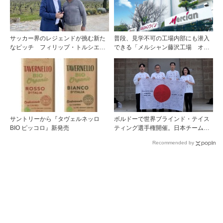
サッカー界のレジェンドが挑む新た
普段、見学不可の工場内部にも潜入
なピッチ フィリップ・トルシエが
できる「メルシャン藤沢工場 オン
描くサンテミリオンの夢
ライン開放祭」を開催！
サントリーから『タヴェルネッロ
ボルドーで世界ブラインド・テイス
BIO ピッコロ』新発売
ティング選手権開催。日本チームが4
位入賞！
Recommended by