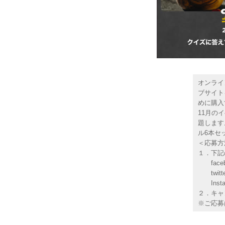
オンライ
ブサイト
めに購入
11月の
題します
ル6本セ
＜応募方
１．下記
facebo
twitter
Instag
２．​キ
※ご応募