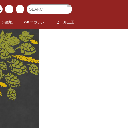
イン産地
WKマガジン
ビール王国