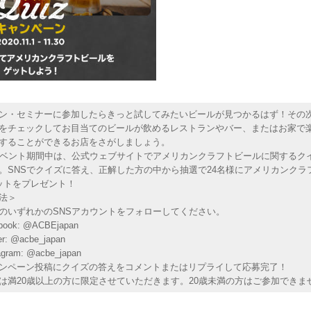
ン・セミナーに参加したらきっと試してみたいビールが見つかるはず！その
をチェックしてお目当てのビールが飲めるレストランやバー、またはお家で
することができるお店をさがしましょう。
イベント期間中は、公式ウェブサイトでアメリカンクラフトビールに関するク
。SNSでクイズに答え、正解した方の中から抽選で24名様にアメリカンクラ
ットをプレゼント！
法＞
のいずれかのSNSアカウントをフォローしてください。
ok: @ACBEjapan
: @acbe_japan
ram: @acbe_japan
ャンペーン投稿にクイズの答えをコメントまたはリプライして応募完了！
は満20歳以上の方に限定させていただきます。20歳未満の方はご参加できま