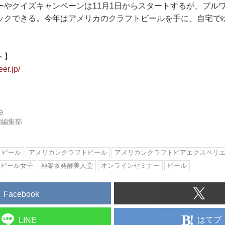
ーやクイズキャンペーンは11月1日からスタートするが、ブル
ックできる。今年はアメリカのクラフトビールを手に、自宅で
ト】
er.jp/
9
国編集部
トビール
アメリカンクラフトビール
アメリカンクラフトビアエクスペリ
ビール女子
神楽坂発酵美人堂
オンラインセミナー
ビール
Facebook
はてブ
LINE