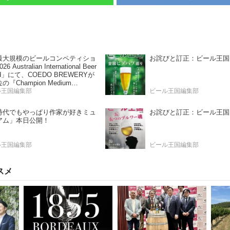
最大規模のビールコンペティショ
お詫びと訂正：ビール王国 Vo
6 Australian International Beer
rd」にて、COEDO BREWERYが
の『Champion Medium
rnational Brewery』を受賞！
ル王国編集部
ビール王国編集部
I時代でもやっぱり作家が好きミュ
お詫びと訂正：ビール王国 Vo
アム」本日公開！
ル王国編集部
ビール王国編集部
スメ