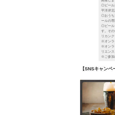
開催しま
◎ビール
平洋岸北
◎おうち
ールの専
◎ビール
す。その
リカンク
※オンラ
※オンラ
リエンス
※ご参加
【SNSキャン