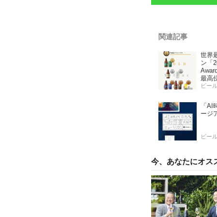
関連記事
世界
ン「202
Awa
最高位
Inte
ビー
「A
ージ
ビー
今、あなたにオス