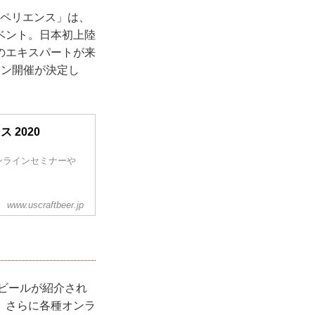
スペリエンス」は、
ベント。日本初上陸
のエキスパートが来
イン開催が決定し
 2020
ンラインセミナーや
www.uscraftbeer.jp
トビールが紹介され
。さらに各種オンラ