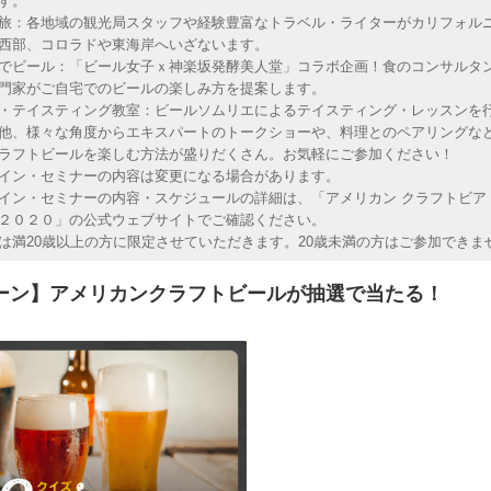
す。
旅：各地域の観光局スタッフや経験豊富なトラベル・ライターがカリフォル
西部、コロラドや東海岸へいざないます。
でビール：「ビール女子ｘ神楽坂発酵美人堂」コラボ企画！食のコンサルタ
門家がご自宅でのビールの楽しみ方を提案します。
・テイスティング教室：ビールソムリエによるテイスティング・レッスンを
他、様々な角度からエキスパートのトークショーや、料理とのペアリングな
ラフトビールを楽しむ方法が盛りだくさん。お気軽にご参加ください！
イン・セミナーの内容は変更になる場合があります。
イン・セミナーの内容・スケジュールの詳細は、「アメリカン クラフトビア
２０２０」の公式ウェブサイトでご確認ください。
は満20歳以上の方に限定させていただきます。20歳未満の方はご参加できま
ペーン】アメリカンクラフトビールが抽選で当たる！