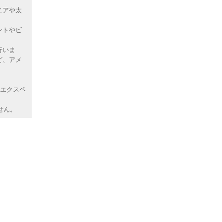
ニアや太
ントやビ
行いま
ど、アメ
 エクスペ
せん。