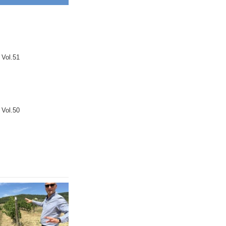
l.51
l.50