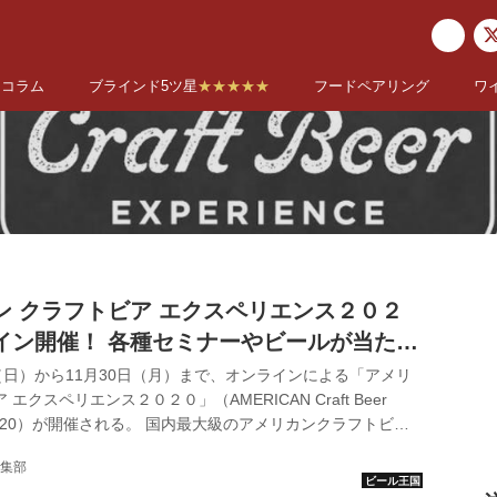
コラム
ブラインド5ツ星
★★★★★
フードペアリング
ワ
ン クラフトビア エクスペリエンス２０２
イン開催！ 各種セミナーやビールが当たる
ペーンも
1日（日）から11月30日（月）まで、オンラインによる「アメリ
エクスペリエンス２０２０」（AMERICAN Craft Beer
E 2020）が開催される。 国内最大級のアメリカンクラフトビー
カン クラフトビア エクスペリエンス」は、クラフトビール
集部
線であるアメリカのクラフトビールに特化したイベント。日本