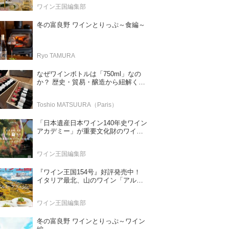
ワイン王国編集部
冬の富良野 ワインとりっぷ～食編～
Ryo TAMURA
なぜワインボトルは「750ml」なの
か？ 歴史・貿易・醸造から紐解く4
つの仮説
Toshio MATSUURA（Paris）
「日本遺産日本ワイン140年史ワイン
アカデミー」が重要文化財のワイナ
リー「牛久シャトー」で開講！
（2026年6月28日応募締め切り）
ワイン王国編集部
『ワイン王国154号』好評発売中！
イタリア最北、山のワイン「アル
ト・アディジェ」 第一特集「ソムリ
エが偏愛するシャンパーニュ」 第二
ワイン王国編集部
特集「この夏の主役！ ナチュラルな
ロゼワイン」
冬の富良野 ワインとりっぷ～ワイン