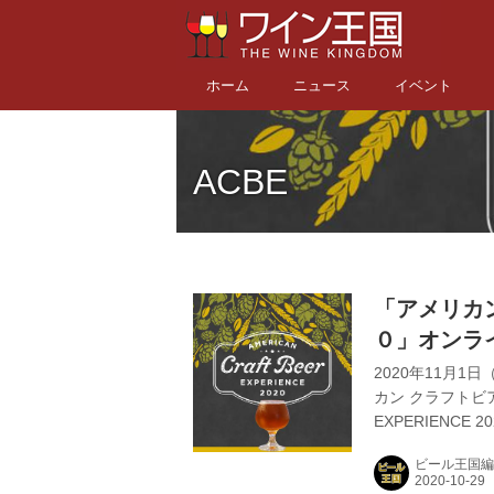
ホーム
ニュース
イベント
ACBE
「アメリカ
０」オンラ
SNSキャン
2020年11月
カン クラフトビア 
EXPERIENC
ルの祭典「アメリ
ビール王国編
のトレンド最前