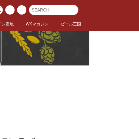
イン産地
WKマガジン
ビール王国