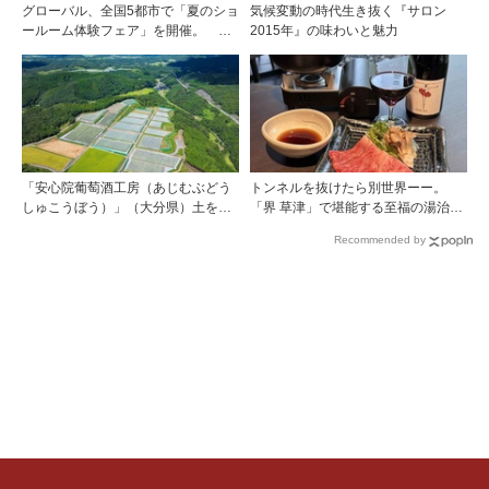
グローバル、全国5都市で「夏のショ
気候変動の時代生き抜く『サロン
ールーム体験フェア」を開催。 ワ
2015年』の味わいと魅力
イン関連機器を実機で比較・体
験！！
「安心院葡萄酒工房（あじむぶどう
トンネルを抜けたら別世界ーー。
しゅこうぼう）」（大分県）土を作
「界 草津」で堪能する至福の湯治と
り、ブドウに向き合い―畑の進化が
上州美食
Recommended by
ワインに実を結ぶ