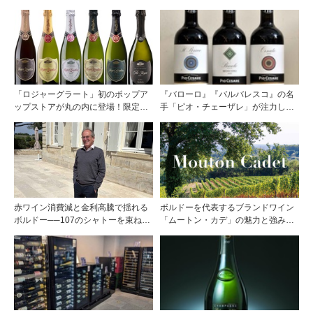
「ロジャーグラート」初のポップア
『バローロ』『バルバレスコ』の名
ップストアが丸の内に登場！限定キ
手「ピオ・チェーザレ」が注力し
ュヴェもグラスで楽しめる3日間
た“シングル・ヴィンヤード（単一
畑）”シリーズ！
赤ワイン消費減と金利高騰で揺れる
ボルドーを代表するブランドワイン
ボルドー──107のシャトーを束ねる
「ムートン・カデ」の魅力と強みを
グラン・セルクル会長が語る構造改
探る
革