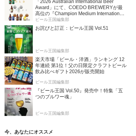
「2026 Australian International Beer
Award」にて、COEDO BREWERYが最
高位の『Champion Medium International
Brewery』を受賞！
ビール王国編集部
お詫びと訂正：ビール王国 Vol.51
ビール王国編集部
楽天市場「ビール・洋酒」ランキング 12
年連続 第1位！父の日限定クラフトビール
飲み比べギフト2026が販売開始
ビール王国編集部
『ビール王国 Vol.50』発売中！特集「五
つのブルワー魂」
ビール王国編集部
今、あなたにオススメ